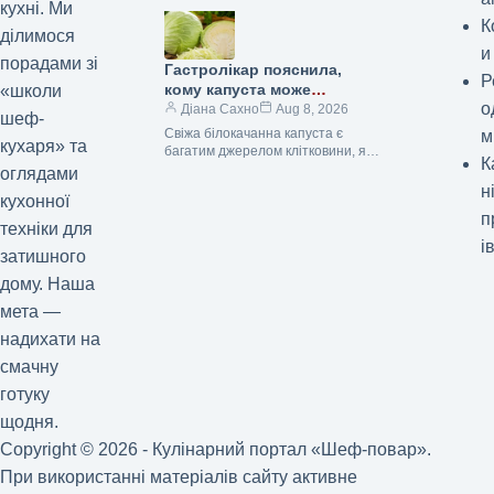
кухні. Ми
кулінарне диво, створене для…
К
ділимося
и
порадами зі
Гастролікар пояснила,
Р
кому капуста може
«школи
о
зашкодити: деталі на
Діана Сахно
Aug 8, 2026
шеф-
Gastronom.ru
Свіжа білокачанна капуста є
м
кухаря» та
багатим джерелом клітковини, яка
К
для більшості людей є корисною
оглядами
складовою для покращення
н
кухонної
травлення. Однак у деяких…
п
техніки для
і
затишного
дому. Наша
мета —
надихати на
смачну
готуку
щодня.
Copyright © 2026 - Кулінарний портал «Шеф-повар».
При використанні матеріалів сайту активне