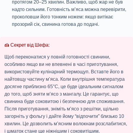
протягом 20–25 хвилин. Важливо, щоб жар не був
надто сильним. Готовність м’яса можна перевірити,
проколовши його тонким ножем: якщо витікає
прозорий сік, свинина готова до подачі.
🍰 Секрет від Шефа:
Щоб переконатися у повній готовності свинини,
особливо якщо ви не впевнені в часі приготування,
використовуйте кулінарний термощуп. Вставте його в
найтовщу частину м’яса. Коли внутрішня температура
досягне приблизно 65°C, це буде ідеальним сигналом
до того, щоб зняти м’ясо з мангалу. Це гарантує, що
свинина буде соковитою і безпечною для споживання.
Після приготування, зніміть м’ясо з решітки, щільно
загорніть у фольгу і дайте йому “відпочити” близько 10
хвилин. Це дозволить м’ясним волокнам розслабитися,
і шматок стане ще ніжнішим і соковитішим.