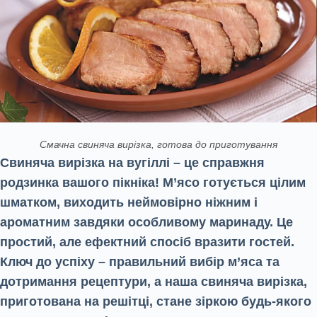
Смачна свиняча вирізка, готова до приготування
Свиняча вирізка на вугіллі – це справжня
родзинка вашого пікніка! М’ясо готується цілим
шматком, виходить неймовірно ніжним і
ароматним завдяки особливому маринаду. Це
простий, але ефектний спосіб вразити гостей.
Ключ до успіху – правильний вибір м’яса та
дотримання рецептури, а наша свиняча вирізка,
приготована на решітці, стане зіркою будь-якого