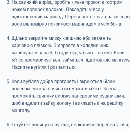
На свинячій вирізці зробіть кілька проколів гострим
ножем поперек волокон. Покладіть м’ясо у
підготовлений маринад. Переверніть кілька разів, щоб
воно рівномірно покрилося маринадом з усіх боків.
Щільно закрийте миску кришкою або затягніть
харчовою плівкою. Відправте в холодильник
маринуватися на 4–6 годин (ідеально – на ніч). Коли
м’ясо промаринується, займіться підготовкою мангалу.
Насипте вугілля і розпаліть їх.
Коли вугілля добре прогорять і вкриються білим
попелом, можна починати смажити м’ясо. Злегка
промокніть свинячу вирізку паперовими рушниками,
щоб видалити зайву вологу, і викладіть її на решітку
мангалу.
Готуйте свинину на вугіллі, періодично перевертаючи,