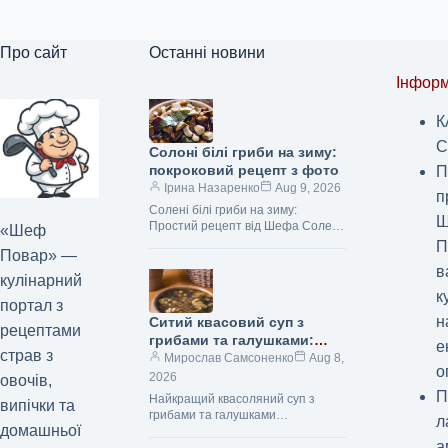
Про сайт
Останні новини
Інформ
К
С
Солоні білі гриби на зиму:
покроковий рецепт з фото
П
Ірина Назаренко
Aug 9, 2026
п
Солені білі гриби на зиму:
Ш
Простий рецепт від Шефа Солені
«Шеф
білі гриби (Фото: gastronom.ru)
П
Повар» —
Солені білі гриби на зиму —…
в
кулінарний
к
портал з
н
Ситий квасовий суп з
рецептами
грибами та галушками:
е
страв з
покроковий рецепт з фото
Мирослав Самсоненко
Aug 8,
о
2026
овочів,
П
Найкращий квасоляний суп з
випічки та
грибами та галушками
л
домашньої
Квасоляний суп з грибами та
а
галушками – це справжнє