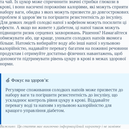
та чай. Їх цукор може спричинити значні стрибки глюкози в
крові, і вони насичені порожніми калоріями, які можуть сприяти
набору ваги, обидва з яких можуть призвести до довгострокових
проблем зі здоров’ям та погіршити резистентність до інсуліну.
Для деяких людей солодкі напої з кофеїном можуть посилити ці
ефекти. А якщо ви живете з діабетом, ці напої також можуть
підвищити ризик серцевих захворювань. Рішення? Намагайтеся
обмежувати або, ще краще, уникати солодких напоїв якомога
більше. Натомість вибирайте воду або інші напої з нульовою
калорійністю, надавайте перевагу багатим на поживні речовини
продуктам і отримуйте достатньо фізичних навантажень, щоб
допомогти підтримувати рівень цукру в крові в межах здорової
норми.
🍏 Фокус на здоров’я:
Регулярне споживання солодких напоїв може призвести до
набору ваги та погіршити резистентність до інсуліну, що
ускладнює контроль рівня цукру в крові. Віддавайте
перевагу воді та напоям з нульовою калорійністю для
кращого управління діабетом.
Важливо: Ця стаття має виключно інформаційний характер і не замінює