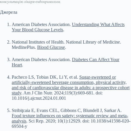
консультацію лікаря-ендокринолога.
Джерела
American Diabetes Association.
Understanding What Affects
Your Blood Glucose Levels
.
National Institutes of Health. National Library of Medicine.
MedlinePlus.
Blood Glucose
.
American Diabetes Association.
Diabetes Can Affect Your
Heart
.
Pacheco LS, Tobias DK, Li Y, et al.
Sugar-sweetened or
artificially-sweetened beverage consumption, physical activity,
and risk of cardiovascular disease in adults: a prospective cohort
study
. Am J Clin Nutr. 2024;119(3):669-681. doi:
10.1016/j.ajcnut.2024.01.001
Stribiţcaia E, Evans CEL, Gibbons C, Blundell J, Sarkar A.
Food texture influences on satiety: systematic review and meta-
analysis
. Sci Rep. 2020; 10(1):12929. doi: 10.1038/s41598-020-
69504-y