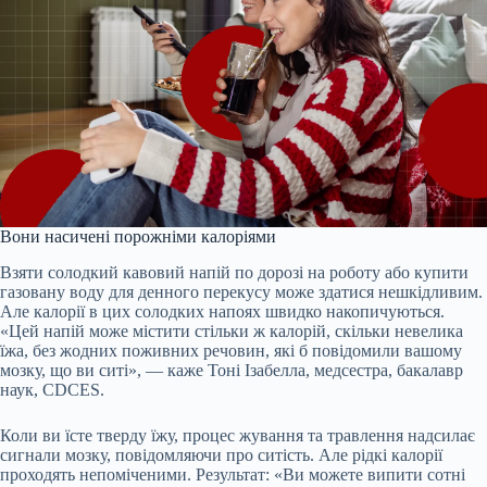
Вони насичені порожніми калоріями
Взяти солодкий кавовий напій по дорозі на роботу або купити
газовану воду для денного перекусу може здатися нешкідливим.
Але калорії в цих солодких напоях швидко накопичуються.
«Цей напій може містити стільки ж калорій, скільки невелика
їжа, без жодних поживних речовин, які б повідомили вашому
мозку, що ви ситі», — каже Тоні Ізабелла, медсестра, бакалавр
наук, CDCES.
Коли ви їсте тверду їжу, процес жування та травлення надсилає
сигнали мозку, повідомляючи про ситість. Але рідкі калорії
проходять непоміченими.
Результат: «Ви можете випити сотні