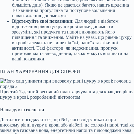
більшість днів). Якщо це здається багато, навіть щоденна
10-хвилинна прогулянка та поступове збільшення
навантаження допоможуть.
Відстежуйте свої показники:
Для людей з діабетом
відстеження рівня цукру в крові може допомогти
зрозуміти, які продукти та напої викликають його
підвищення та зниження.
Майте на увазі, що рівень цукру
в крові залежить не лише від їжі, напоїв та фізичної
активності. Такі фактори, як недосипання, пропуск
прийомів їжі та зневоднення, також можуть впливати на
ваші показники.
ПЛАН ХАРЧУВАННЯ ДЛЯ СПРОБИ
Простий 7-денний весняний план харчування для кращого рівня
цукру в крові, розроблений дієтологом
Наша думка експерта
Дієтологи погоджуються, що №1, чого слід уникати при
високому рівні цукру в крові або діабеті, це солодкі напої, такі як
звичайна газована вода, енергетичні напої та підсолоджені кава