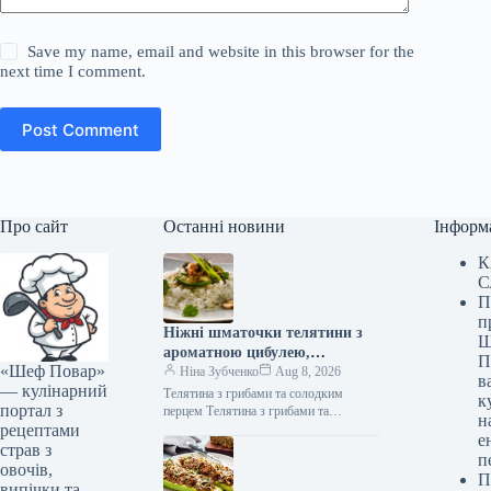
Save my name, email and website in this browser for the
next time I comment.
Post Comment
Про сайт
Останні новини
Інформ
К
С
П
п
Ніжні шматочки телятини з
Ш
ароматною цибулею,
П
«Шеф Повар»
соковитими грибами та
Ніна Зубченко
Aug 8, 2026
в
— кулінарний
солодким болгарським
Телятина з грибами та солодким
к
портал з
перцем: швидкий рецепт за
перцем Телятина з грибами та
н
рецептами
солодким перцем (Фото: gastronom.ru)
279 ккал
е
Телятина з печерицями та болгарським
страв з
п
перцем…
овочів,
П
випічки та