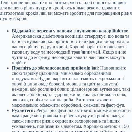
Тепер, коли ви знаєте про ризики, які солодкі напої становлять
для вашого рівня цукру в крові, ось кілька рекомендованих
дієтологами кроків, які ви можете зробити для покращення рівня
цукру в крові.
Віддавайте перевагу напоям з нульовою калорійністю:
Американська діабетична асоціація стверджує, що вода та
напої з нульовою калорійністю є найкращим вибором для
вашого рівня цукру в крові. Хороші варіанти включають
газовану воду та несолодкий трав’яний чай. Якщо ви не
чутливі до кофеїну, несолодка кава та чай також можуть
підійти.
Прагніть до збалансованих прийомів їжі:
Наповнюйте
свою тарілку цільними, мінімально обробленими
продуктами. Чудові варіанти включають некрохмалисті
овочі (наприклад: броколі, морква та цвітна капуста);
нежирні або рослинні білки; цільнозернові вуглеводи, такі
як овес або кіноа; та здорові жири, такі як оливкова олія,
авокадо, горіхи та жирна риба. Ви також захочете
максимально обмежити оброблені, смажені та фаст-фуд.
Рухайтеся:
Регулярна фізична активність може допомогти
вам краще контролювати рівень цукру в крові та вагу, а
також знизити ризик серцевих захворювань та інших
ускладнень, пов’язаних з діабетом. Хорошою метою є 150
хвилин активності на тиждень (трохи менше 30 хвилин