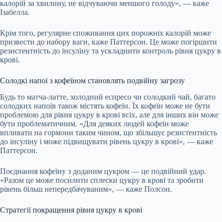
калорій за хвилину, не відчуваючи меншого голоду», — каже
Ізабелла.
Крім того, регулярне споживання цих порожніх калорій може
призвести до набору ваги, каже Паттерсон. Це може погіршити
резистентність до інсуліну та ускладнити контроль рівня цукру в
крові.
Солодкі напої з кофеїном становлять подвійну загрозу
Будь то матча-латте, холодний еспресо чи солодкий чай, багато
солодких напоїв також містять кофеїн. Їх кофеїн може не бути
проблемою для рівня цукру в крові всіх, але для інших він може
бути проблематичним. «Для деяких людей кофеїн може
впливати на гормони таким чином, що збільшує резистентність
до інсуліну і може підвищувати рівень цукру в крові», — каже
Паттерсон.
Поєднання кофеїну з доданим цукром — це подвійний удар.
«Разом це може посилити сплески цукру в крові та зробити
рівень більш непередбачуваним», — каже Полсон.
Стратегії покращення рівня цукру в крові