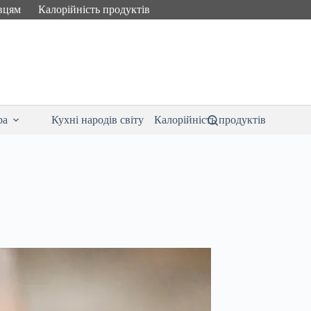
вцям
Калорійність продуктів
ра
Кухні народів світу
Калорійність продуктів