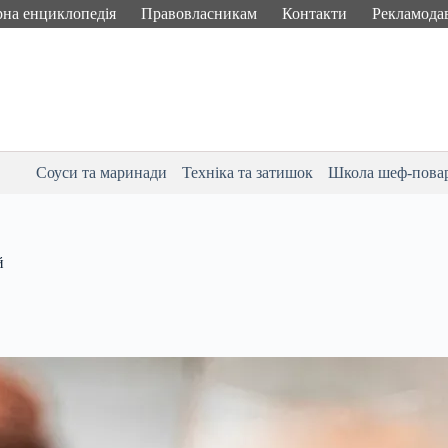
рна енциклопедія
Правовласникам
Контакти
Рекламода
Соуси та маринади
Техніка та затишок
Школа шеф-пова
й