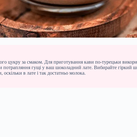
го цукру за смаком. Для приготування кави по-турецьки викорис
ти потрапляння гущі у ваш шоколадний лате. Вибирайте гіркий шо
оскільки в лате і так достатньо молока.