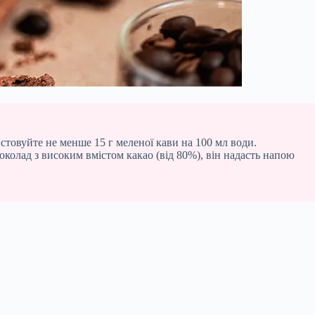
товуйте не менше 15 г меленої кави на 100 мл води.
колад з високим вмістом какао (від 80%), він надасть напою