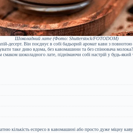
Шоколадний лате
(Фото: Shutterstock/FOTODOM)
-десерт. Він поєднує в собі бадьорий аромат кави з повнотою н
ати таке диво вдома, без кавомашини та без спінювача молока? 
смаком шоколадного лате, піднімаючи собі настрій у будь-який 
остатню кількість еспресо в кавомашині або просто дуже міцну кав