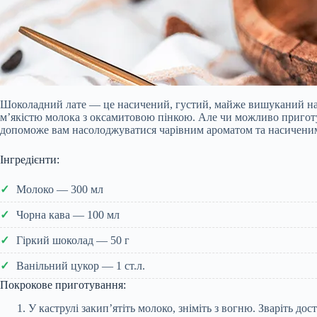
Шоколадний лате — це насичений, густий, майже вишуканий напій
м’якістю молока з оксамитовою пінкою. Але чи можливо приготув
допоможе вам насолоджуватися чарівним ароматом та насиченим 
Інгредієнти:
Молоко — 300 мл
Чорна кава — 100 мл
Гіркий шоколад — 50 г
Ванільний цукор — 1 ст.л.
Покрокове приготування:
У каструлі закип’ятіть молоко, зніміть з вогню. Зваріть д