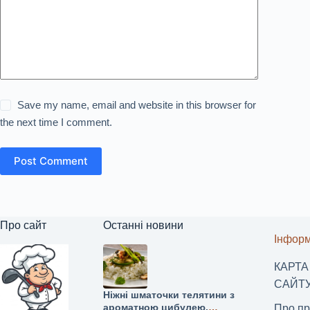
Save my name, email and website in this browser for
the next time I comment.
Post Comment
Про сайт
Останні новини
Інформ
КАРТА
САЙТ
Ніжні шматочки телятини з
ароматною цибулею,
Про пр