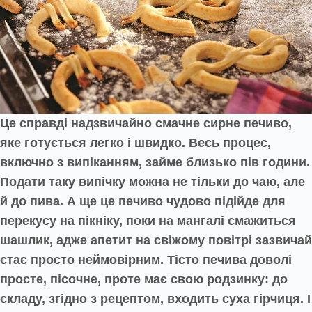
Це справді надзвичайно смачне сирне печиво,
яке готується легко і швидко. Весь процес,
включно з випіканням, займе близько пів години.
Подати таку випічку можна не тільки до чаю, але
й до пива. А ще це печиво чудово підійде для
перекусу на пікніку, поки на мангалі смажиться
шашлик, адже апетит на свіжому повітрі зазвичай
стає просто неймовірним. Тісто печива доволі
просте, пісочне, проте має свою родзинку: до
складу, згідно з рецептом, входить суха гірчиця. І