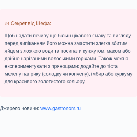
🍰 Секрет від Шефа:
Щоб надати печиву ще більш цікавого смаку та вигляду,
перед випіканням його можна змастити злегка збитим
яйцем з ложкою води та посипати кунжутом, маком або
дрібно нарізаними волоськими горіхами. Також можна
експериментувати з прянощами: додайте до тіста
мелену паприку (солодку чи копчену), імбир або куркуму
для красивого золотистого кольору.
Джерело новини:
www.gastronom.ru