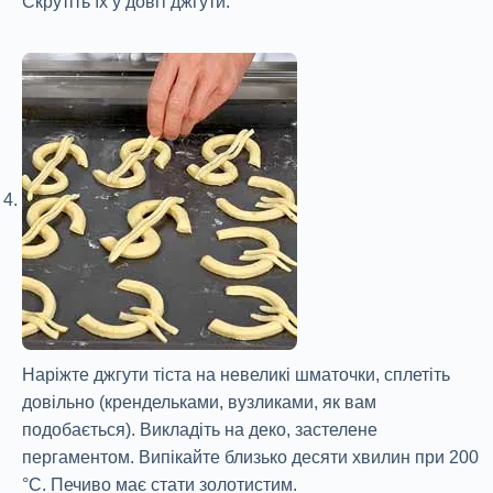
Скрутіть їх у довгі джгути.
Наріжте джгути тіста на невеликі шматочки, сплетіть
довільно (крендельками, вузликами, як вам
подобається). Викладіть на деко, застелене
пергаментом. Випікайте близько десяти хвилин при 200
°C. Печиво має стати золотистим.