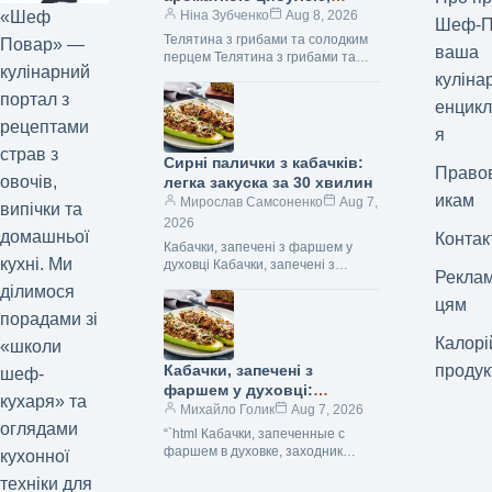
соковитими грибами та
Ніна Зубченко
Aug 8, 2026
«Шеф
Шеф-П
солодким болгарським
Телятина з грибами та солодким
Повар» —
ваша
перцем: швидкий рецепт за
перцем Телятина з грибами та
кулінарний
279 ккал
солодким перцем (Фото:
куліна
gastronom.ru) Телятина з
портал з
енцикл
печерицями та болгарським
рецептами
перцем…
я
страв з
Сирні палички з кабачків:
Право
овочів,
легка закуска за 30 хвилин
икам
Мирослав Самсоненко
Aug 7,
випічки та
2026
домашньої
Контак
Кабачки, запечені з фаршем у
кухні. Ми
духовці Кабачки, запечені з
Рекла
фаршем у духовці (Фото: ООО
ділимося
«Издательский дом «Гастроном»)
цям
Кабачки, запечені з…
порадами зі
Калорі
«школи
Кабачки, запечені з
продук
шеф-
фаршем у духовці:
кухаря» та
простий та смачний рецепт
Михайло Голик
Aug 7, 2026
оглядами
“`html Кабачки, запеченные с
фаршем в духовке, заходник
кухонної
(Фото: ООО «Издательский дом
техніки для
«Гастроном») Кабачки, запечені з