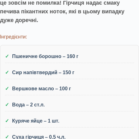
це зовсім не помилка! Гірчиця надає смаку
печива пікантних ноток, які в цьому випадку
дуже доречні.
Інгредієнти:
Пшеничне борошно – 160 г
Сир напівтвердий – 150 г
Вершкове масло – 100 г
Вода – 2 ст.л.
Куряче яйце – 1 шт.
Суха гірчиця – 0.5 ч.л.