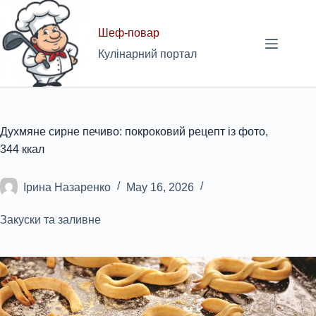
Skip
to
Шеф-повар
content
Кулінарний портал
Духмяне сирне печиво: покроковий рецепт із фото,
344 ккал
Ірина Назаренко
May 16, 2026
Закуски та заливне