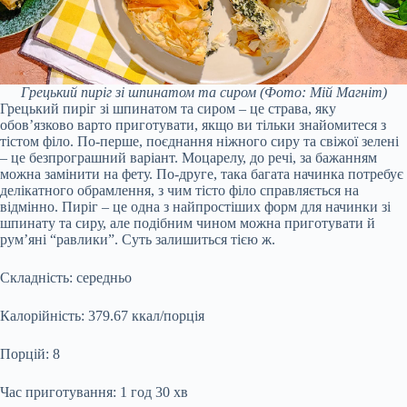
Грецький пиріг зі шпинатом та сиром
(Фото: Мій Магніт)
Грецький пиріг зі шпинатом та сиром – це страва, яку
обов’язково варто приготувати, якщо ви тільки знайомитеся з
тістом філо. По-перше, поєднання ніжного сиру та свіжої зелені
– це безпрограшний варіант. Моцарелу, до речі, за бажанням
можна замінити на фету. По-друге, така багата начинка потребує
делікатного обрамлення, з чим тісто філо справляється на
відмінно. Пиріг – це одна з найпростіших форм для начинки зі
шпинату та сиру, але подібним чином можна приготувати й
рум’яні “равлики”. Суть залишиться тією ж.
Складність: середньо
Калорійність: 379.67 ккал/порція
Порцій: 8
Час приготування: 1 год 30 хв