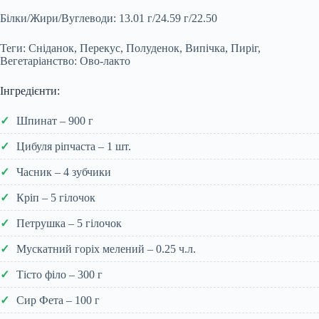
Білки/Жири/Вуглеводи: 13.01 г/24.59 г/22.50
Теги: Сніданок, Перекус, Полуденок, Випічка, Пиріг,
Вегетаріанство: Ово-лакто
Інгредієнти:
Шпинат – 900 г
Цибуля ріпчаста – 1 шт.
Часник – 4 зубчики
Кріп – 5 гілочок
Петрушка – 5 гілочок
Мускатний горіх мелений – 0.25 ч.л.
Тісто філо – 300 г
Сир Фета – 100 г