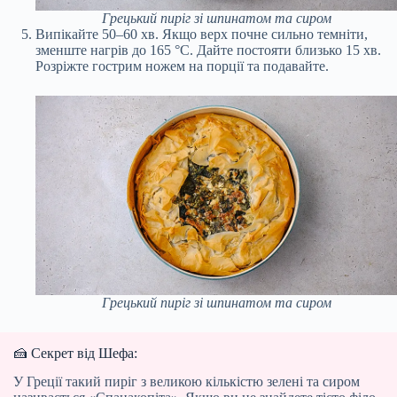
Грецький пиріг зі шпинатом та сиром
Випікайте 50–60 хв. Якщо верх почне сильно темніти,
зменште нагрів до 165 °С. Дайте постояти близько 15 хв.
Розріжте гострим ножем на порції та подавайте.
Грецький пиріг зі шпинатом та сиром
🍰 Секрет від Шефа:
У Греції такий пиріг з великою кількістю зелені та сиром