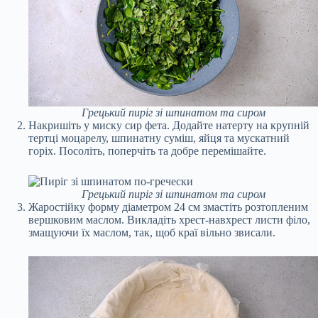
Грецький пиріг зі шпинатом та сиром
Накришіть у миску сир фета. Додайте натерту на крупній
тертці моцарелу, шпинатну суміш, яйця та мускатний
горіх. Посоліть, поперчіть та добре перемішайте.
Грецький пиріг зі шпинатом та сиром
Жаростійку форму діаметром 24 см змастіть розтопленим
вершковим маслом. Викладіть хрест-навхрест листи філо,
змащуючи їх маслом, так, щоб краї вільно звисали.