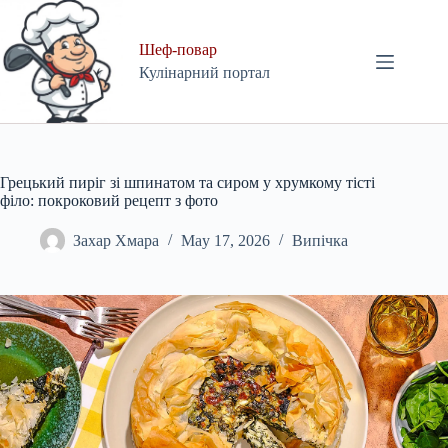
Skip
to
content
Шеф-повар
Кулінарний портал
Грецький пиріг зі шпинатом та сиром у хрумкому тісті
філо: покроковий рецепт з фото
Захар Хмара
May 17, 2026
Випічка