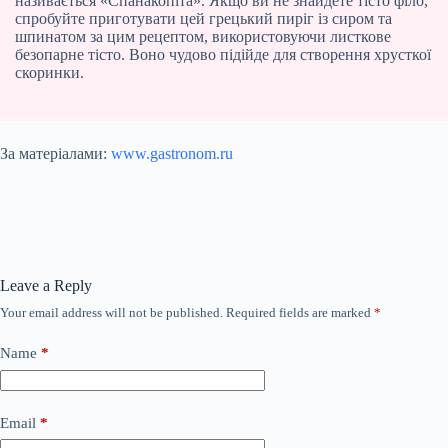
називається «Спанакопіта». Якщо ви не знайдете тісто філо,
спробуйте приготувати цей грецький пиріг із сиром та
шпинатом за цим рецептом, використовуючи листкове
безопарне тісто. Воно чудово підійде для створення хрусткої
скоринки.
За матеріалами:
www.gastronom.ru
Leave a Reply
Your email address will not be published.
Required fields are marked
*
Name
*
Email
*