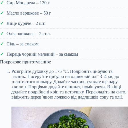
Сир Моцарела – 120 г
Масло вершкове – 50 г
Яйце куряче – 2 шт.
Олія оливкова – 2 ст.л.
Сіль – за смаком
Перець чорний мелений – за смаком
Покрокове приготування:
Розігрійте духовку до 175 °С. Подрібніть цибулю та
часник. Пасеруйте цибулю на оливковій олії 3–4 хв, до
золотистого кольору. Додайте часник, смажте ще пару
хвилин. Порціями додайте шпинат, помішуючи. В кінці
додайте подрібнені кріп та петрушку. Перекладіть на сито,
відіжміть дерев’яною ложкою від надлишків соку та олії.