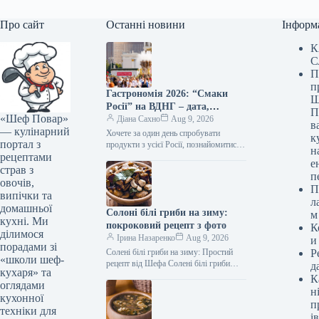
Про сайт
Останні новини
Інформ
К
С
П
п
Гастрономія 2026: “Смаки
Ш
Росії” на ВДНГ – дата,
П
«Шеф Повар»
програма та головні новинки
Діана Сахно
Aug 9, 2026
в
— кулінарний
Хочете за один день спробувати
к
портал з
продукти з усієї Росії, познайомитися з
н
рецептами
регіональними гастрономічними
е
традиціями та привезти додому
страв з
п
незвичайні сувеніри? Така…
овочів,
П
випічки та
л
домашньої
Солоні білі гриби на зиму:
м
кухні. Ми
покроковий рецепт з фото
К
ділимося
Ірина Назаренко
Aug 9, 2026
и
порадами зі
Солені білі гриби на зиму: Простий
Р
«школи шеф-
рецепт від Шефа Солені білі гриби
д
кухаря» та
(Фото: gastronom.ru) Солені білі гриби
К
оглядами
на зиму —…
н
кухонної
п
техніки для
ів