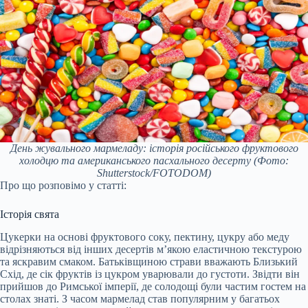
День жувального мармеладу: історія російського фруктового
холодцю та американського пасхального десерту
(Фото:
Shutterstock/FOTODOM)
Про що розповімо у статті:
Історія свята
Цукерки на основі фруктового соку, пектину, цукру або меду
відрізняються від інших десертів м’якою еластичною текстурою
та яскравим смаком. Батьківщиною страви вважають Близький
Схід, де сік фруктів із цукром уварювали до густоти. Звідти він
прийшов до Римської імперії, де солодощі були частим гостем на
столах знаті. З часом мармелад став популярним у багатьох