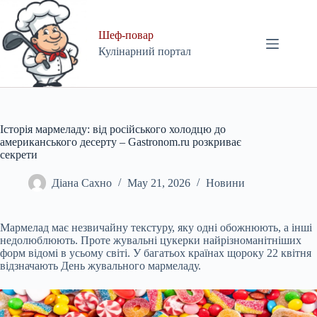
Skip
to
content
Шеф-повар
Кулінарний портал
Історія мармеладу: від російського холодцю до
американського десерту – Gastronom.ru розкриває
секрети
Діана Сахно
May 21, 2026
Новини
Мармелад має незвичайну текстуру, яку одні обожнюють, а інші
недолюблюють. Проте жувальні цукерки найрізноманітніших
форм відомі в усьому світі. У багатьох країнах щороку 22 квітня
відзначають День жувального мармеладу.