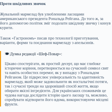
Проти шкідливих звичок
Жувальний мармелад був улюбленими ласощами
американського президента Рональда Рейгана. До того ж, за
його допомогою політик зміг подолати шкідливу звичку і кинув
курити.
Також «Гастрономъ» писав про технології приготування,
варіанти, форми та поєднання мармеладу з апельсинів.
🍽️ Думка редакції «Шеф-Повар»:
Цікаво спостерігати, як простий десерт, що має глибоке
історичне коріння, перетворюється на сучасний символ свят
та навіть особистих перемог, як у випадку з Рональдом
Рейганом. Це підкреслює універсальність та адаптивність
мармеладу, який може задовольнити як ностальгічні потяги,
так і сучасні тренди на здоровіший спосіб життя, якщо
обирати якісні інгредієнти. Для українських споживачів це
чудова нагода дослідити історію цього ласощу та, можливо,
спробувати відтворити його вдома, використовуючи місцеві
фрукти.