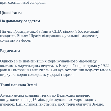
приголомшливої солодощі.
Цікаві факти
На допомогу солдатам
Під час Громадянської війни в США відомий бостонський
кондитер Вільям Шрафт відправляв жувальний мармелад
солдатам на фронт.
Ведмежата
Однією з найзнаменитіших форм жувального мармеладу
вважають мармеладних ведмежат. Вперше їх приготував у 1922
році в Німеччині Ганс Рігель. Він був захоплений ведмежатами в
цирку і створив солодкість у формі тварин.
Тричі навколо Землі
Американські компанії тільки до Великодня щорічно
випускають понад 16 мільярдів жувальних мармеладних
цукерок. Цієї кількості вистачить, щоб тричі обігнути Землю.