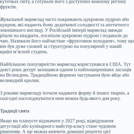
куточках світу, а готували його з доступних кожному регіону
фруктів.
Жувальний мармелад часто покривають цукровою пудрою або
цукром, які надають йому додаткової солодкості та апетитного
зовнішнього вигляду. У Російській імперії мармелад завжди
різали на квадрати, посипали цукровою пудрою і подавали до
чаю. Називали його найчастіше «фруктовим холодцем», тому що
він був дуже схожий за структурою на популярний у нашій
країні м’ясний студень.
Найбільшою популярністю мармелад користувався в США. Тут
довгі роки десерт залишався одним із найпоширеніших ласощів
на Великдень. Традиційною формою частування було яйце або
великодній кролик.
З роками мармеладу почали надавати форму й інших тварин, а
сьогодні насолоджуватися ним можна будь-якого дня року.
Традиції свята
Якщо ви плануєте відзначати у 2027 році, відвідування
дегустації або кулінарного майстер-класу стане чудовим
рішенням. А ще можна вивчити домашні рецепти цієї