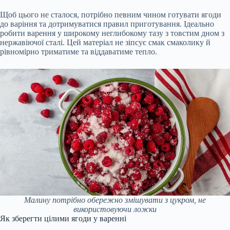
Щоб цього не сталося, потрібно певним чином готувати ягоди
до варіння та дотримуватися правил приготування. Ідеально
робити варення у широкому неглибокому тазу з товстим дном з
нержавіючої сталі. Цей матеріал не зіпсує смак смаколику й
рівномірно триматиме та віддаватиме тепло.
Малину потрібно обережно змішувати з цукром, не
використовуючи ложки
Як зберегти цілими ягоди у варенні