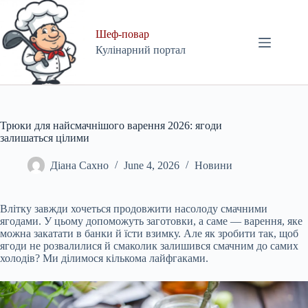
Skip
to
content
Шеф-повар
Кулінарний портал
Трюки для найсмачнішого варення 2026: ягоди
залишаться цілими
Діана Сахно
June 4, 2026
Новини
Влітку завжди хочеться продовжити насолоду смачними
ягодами. У цьому допоможуть заготовки, а саме — варення, яке
можна закатати в банки й їсти взимку. Але як зробити так, щоб
ягоди не розвалилися й смаколик залишився смачним до самих
холодів? Ми ділимося кількома лайфгаками.