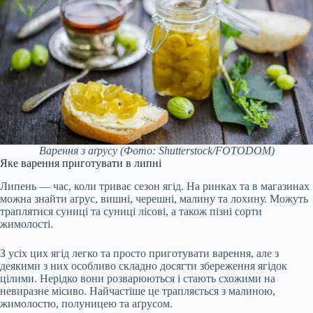
Варення з аґрусу
(Фото: Shutterstock/FOTODOM)
Яке варення приготувати в липні
Липень — час, коли триває сезон ягід. На ринках та в магазинах
можна знайти аґрус, вишні, черешні, малину та лохину. Можуть
траплятися суниці та суниці лісові, а також пізні сорти
жимолості.
З усіх цих ягід легко та просто приготувати варення, але з
деякими з них особливо складно досягти збереження ягідок
цілими. Нерідко вони розварюються і стають схожими на
невиразне місиво. Найчастіше це трапляється з малиною,
жимолостю, полуницею та аґрусом.