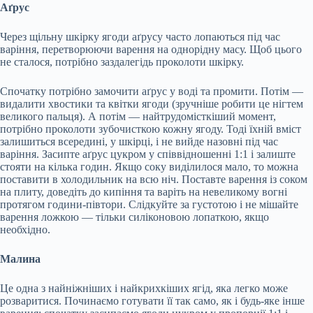
Аґрус
Через щільну шкірку ягоди аґрусу часто лопаються під час
варіння, перетворюючи варення на однорідну масу. Щоб цього
не сталося, потрібно заздалегідь проколоти шкірку.
Спочатку потрібно замочити аґрус у воді та промити. Потім —
видалити хвостики та квітки ягоди (зручніше робити це нігтем
великого пальця). А потім — найтрудомісткіший момент,
потрібно проколоти зубочисткою кожну ягоду. Тоді їхній вміст
залишиться всередині, у шкірці, і не вийде назовні під час
варіння. Засипте аґрус цукром у співвідношенні 1:1 і залиште
стояти на кілька годин. Якщо соку виділилося мало, то можна
поставити в холодильник на всю ніч. Поставте варення із соком
на плиту, доведіть до кипіння та варіть на невеликому вогні
протягом години-півтори. Слідкуйте за густотою і не мішайте
варення ложкою — тільки силіконовою лопаткою, якщо
необхідно.
Малина
Це одна з найніжніших і найкрихкіших ягід, яка легко може
розваритися. Починаємо готувати її так само, як і будь-яке інше