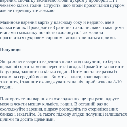
варення: спочатку засипаємо ягоди цукром у пропорції 1:1 і
чекаємо кілька годин. Струсіть, щоб ягоди просочилися цукром,
але не перемішуйте ложкою.
Малинове варення варіть у власному соку й недовго, але в
кілька етапів. Проварюйте 3 рази по 5 хвилин, даючи між цими
етапами смаколику повністю охолонути. Так малина
просочиться цукровим сиропом і ягоди залишаться цілими.
Полуниця
Якщо хочете зварити варення з цілих ягід полуниці, то беріть
щільніші сорти та менш перестиглі ягоди. Промийте та посипте
їх цукром, залиште на кілька годин. Потім поставте разом із
соком на середній вогонь. Зніміть з плити, коли варення
закипить, і залиште охолоджуватися на ніч, приблизно на 8-10
годин.
Повторіть етапи варіння та охолодження ще три рази, вдруге
можна чекати меншу кількість годин. В останній раз не
охолоджуйте варення, відразу розподіліть по стерилізованих
банках і закатайте. За такого підходу ягідки полуниці залишаться
цілими та досить щільними.