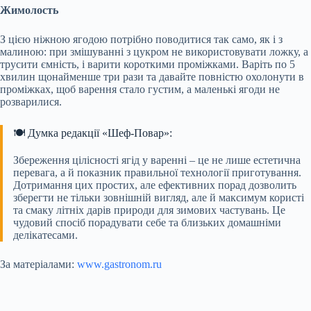
Жимолость
З цією ніжною ягодою потрібно поводитися так само, як і з
малиною: при змішуванні з цукром не використовувати ложку, а
трусити ємність, і варити короткими проміжками. Варіть по 5
хвилин щонайменше три рази та давайте повністю охолонути в
проміжках, щоб варення стало густим, а маленькі ягоди не
розварилися.
🍽️ Думка редакції «Шеф-Повар»:
Збереження цілісності ягід у варенні – це не лише естетична
перевага, а й показник правильної технології приготування.
Дотримання цих простих, але ефективних порад дозволить
зберегти не тільки зовнішній вигляд, але й максимум користі
та смаку літніх дарів природи для зимових частувань. Це
чудовий спосіб порадувати себе та близьких домашніми
делікатесами.
За матеріалами:
www.gastronom.ru