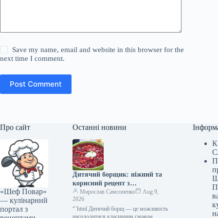
Save my name, email and website in this browser for the
next time I comment.
Post Comment
Про сайт
Останні новини
Інформ
К
С
П
п
Дитячий борщик: ніжний та
Ш
корисний рецепт з
П
«Шеф Повар»
покроковими фото
Мирослав Самсоненко
Aug 9,
в
2026
— кулінарний
к
портал з
“`html Дитячий борщ — це можливість
н
насолодитися класичним смаком
рецептами