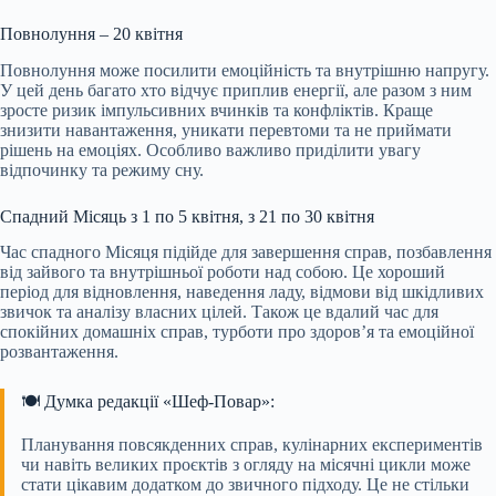
Повнолуння – 20 квітня
Повнолуння може посилити емоційність та внутрішню напругу.
У цей день багато хто відчує приплив енергії, але разом з ним
зросте ризик імпульсивних вчинків та конфліктів. Краще
знизити навантаження, уникати перевтоми та не приймати
рішень на емоціях. Особливо важливо приділити увагу
відпочинку та режиму сну.
Спадний Місяць з 1 по 5 квітня, з 21 по 30 квітня
Час спадного Місяця підійде для завершення справ, позбавлення
від зайвого та внутрішньої роботи над собою. Це хороший
період для відновлення, наведення ладу, відмови від шкідливих
звичок та аналізу власних цілей. Також це вдалий час для
спокійних домашніх справ, турботи про здоров’я та емоційної
розвантаження.
🍽️ Думка редакції «Шеф-Повар»:
Планування повсякденних справ, кулінарних експериментів
чи навіть великих проєктів з огляду на місячні цикли може
стати цікавим додатком до звичного підходу. Це не стільки