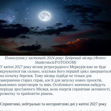
Повнолуння у листопаді 2024 року: Бобровий місяць
(Фото:
Shutterstock/FOTODOM)
У квітні 2027 року вплив ретроградного Меркурія вже не буде
відчуватися так сильно, оскільки його перший цикл завершиться
на початку березня. Тому місяць підійде не тільки для
завершення старих справ, але й для запуску нових проєктів,
важливих переговорів та змін. Особливого значення набудуть
періоди зростаючого Місяця, коли енергія сприятиме активності,
розвитку та прийняттю рішень.
Сприятливі, нейтральні та несприятливі дні у квітні 2027 року