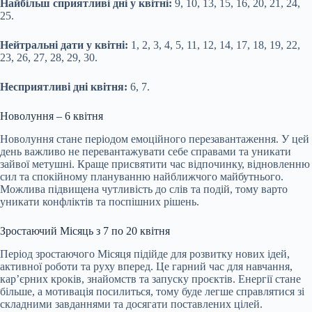
Найбільш сприятливі дні у квітні:
9, 10, 13, 15, 16, 20, 21, 24,
25.
Нейтральні дати у квітні:
1, 2, 3, 4, 5, 11, 12, 14, 17, 18, 19, 22,
23, 26, 27, 28, 29, 30.
Несприятливі дні квітня:
6, 7.
Новолуння – 6 квітня
Новолуння стане періодом емоційного перезавантаження. У цей
день важливо не перевантажувати себе справами та уникати
зайвої метушні. Краще присвятити час відпочинку, відновленню
сил та спокійному плануванню найближчого майбутнього.
Можлива підвищена чутливість до слів та подій, тому варто
уникати конфліктів та поспішних рішень.
Зростаючий Місяць з 7 по 20 квітня
Період зростаючого Місяця підійде для розвитку нових ідей,
активної роботи та руху вперед. Це гарний час для навчання,
кар’єрних кроків, знайомств та запуску проєктів. Енергії стане
більше, а мотивація посилиться, тому буде легше справлятися зі
складними завданнями та досягати поставлених цілей.