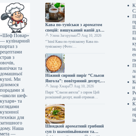
К
С
П
п
Кава по-туніськи з ароматом
Ш
спецій: вишуканий напій для
П
«Шеф Повар»
справжніх гурманів
Уляна Загорулько
Aug 10, 2026
в
— кулінарний
“`html Кава по-туніському Кава по-
к
портал з
туніському (Фото:
н
рецептами
Shutterstock/FOTODOM) Кава по-
е
туніському зачарує вас своєю міцністю
страв з
п
та пряним ароматом – нотками
овочів,
П
кардамону, кориці…
випічки та
л
домашньої
Ніжний сирний пиріг “Сльози
м
кухні. Ми
Янгола”: повітряний десерт,
К
ділимося
що тане в роті
Захар Хмара
Aug 10, 2026
и
порадами зі
Пиріг “Сльози ангела” з сиром Цей
Р
«школи шеф-
розкішний десерт, який отримав
д
кухаря» та
зворушливу назву “Сльози ангела”,
К
оглядами
готується зовсім нескладно. Його
н
кухонної
секрет у…
п
техніки для
ів
затишного
Швидкий ароматний грибний
дому. Наша
суп із шампіньйонами та
мета —