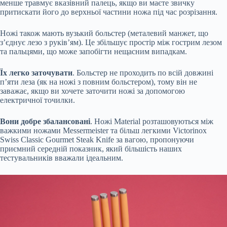
менше травмує вказівний палець, якщо ви маєте звичку
притискати його до верхньої частини ножа під час розрізання.
Ножі також мають вузький больстер (металевий манжет, що
з’єднує лезо з руків’ям). Це збільшує простір між гострим лезом
та пальцями, що може запобігти нещасним випадкам.
Їх легко заточувати
. Больстер не проходить по всій довжині
п’яти леза (як на ножі з повним больстером), тому він не
заважає, якщо ви хочете заточити ножі за допомогою
електричної точилки.
Вони добре збалансовані
. Ножі Material розташовуються між
важкими ножами Messermeister та більш легкими Victorinox
Swiss Classic Gourmet Steak Knife за вагою, пропонуючи
приємний середній показник, який більшість наших
тестувальників вважали ідеальним.