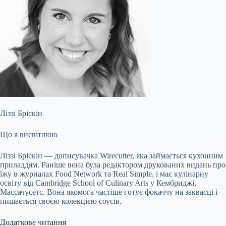
Ліззі Бріскін
Що я висвітлюю
Ліззі Бріскін — дописувачка Wirecutter, яка займається кухонним
приладдям. Раніше вона була редактором друкованих видань про
їжу в журналах Food Network та Real Simple, і має кулінарну
освіту від Cambridge School of Culinary Arts у Кембриджі,
Массачусетс. Вона якомога частіше готує фокаччу на заквасці і
пишається своєю колекцією соусів.
Додаткове читання