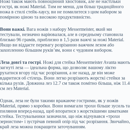
Ножі також мають повноцінний хвостовик, але не настільки
гострі, як ножі Material. Тим не менш, для більш традиційного
ножа в стилі стейк-хаусу, ви не помилитеся з цим набором за
помірною ціною та високою продуктивністю.
Вони важкі.
Вага ножів з набору Messermeister, який ми
тестували, незначно варіювалася, але в середньому становила
близько 96 грамів, приблизно в 1,5 рази важчі за ножі Material.
Якщо ви віддаєте перевагу розрізанню важчим лезом або
захопленню більшим руків’ям, вони є чудовим вибором.
Леза довгі та гострі
. Ножі для стейка Messermeister Avanta мають
загнуті леза — ідеальна форма, що дозволяє вашому ліктю
рухатися вгору під час розрізання, а не назад, де він може
вдаритися об стілець. Вони легко розрізають жорсткі стейки за
кілька рухів. Довжина лез 12.7 см також помітно більша, ніж 11.4
см лез Material.
Однак, леза не були такими вражаюче гострими, як у ножів
Material, прямо з коробки. Вони вимагали трохи більше зусиль та
пиляння вперед-назад, щоб впоратися з жорсткішими шматками
стейка. Тестувальники зазначили, що ніж відчувався «трохи
зернистим» і зустрічав певний опір під час розрізання. Звичайно,
край леза можна покращити заточуванням.