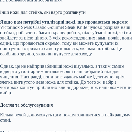
Інші ножі для стейка, які варто розглянути
Якщо вам потрібні утилітарні ножі, що продаються окремо:
Victorinox Swiss Classic Gourmet Steak Knife чудово розрізав наші
стейки, роблячи набагато кращу роботу, ніж зубчасті ножі, які ви
знайдете за цією ціною. З усіх рекомендованих нами ножів, вони
єдині, що продаються окремо, тому ви можете купувати їх
поштучно і отримати саме ту кількість, яка вам потрібна. Це
особливо зручно, якщо ви купуєте для заходу.
Однак, це не найпривабливіші ножі візуально, з таким самим
відверто утилітарним виглядом, як і наш вибраний ніж для
чищення. Насправді, вони виглядають майже ідентично, крім
злегка вигнутого леза ножа для стейка. До того ж, набір з
чотирьох коштує приблизно вдвічі дорожче, ніж наш бюджетний
вибір.
Догляд та обслуговування
Кілька речей допоможуть цим ножам залишатися в найкращому
стані.