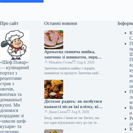
Про сайт
Останні новини
Інформ
К
С
П
п
Ароматна свиняча шийка,
Ш
запечена зі шпинатом, перцем
П
«Шеф Повар»
та прошутто: рецепт від
Михайло Голик
Aug 8, 2026
в
— кулінарний
Шефа
Запечена свиняча шийка з перцем,
к
портал з
шпинатом та прошуто Запечена шийка
н
рецептами
з перцем, шпинатом та прошуто
е
Запечена свиняча шийка з перцем,…
страв з
п
овочів,
П
випічки та
л
домашньої
Дієтолог радить: як позбутися
м
кухні. Ми
важкості після їжі влітку, від
К
ділимося
яких продуктів варто
Діана Сахно
Aug 8, 2026
и
порадами зі
відмовитись
Іноді, навіть з’ївши не так багато, ми
Р
«школи шеф-
все одно відчуваємо тягу до сну та
д
кухаря» та
абсолютне небажання щось робити
К
оглядами
після їжі.…