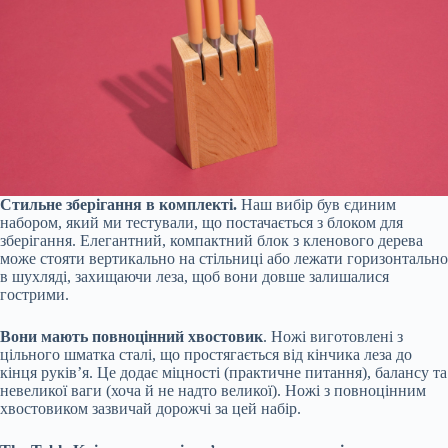
Стильне зберігання в комплекті.
Наш вибір був єдиним
набором, який ми тестували, що постачається з блоком для
зберігання. Елегантний, компактний блок з кленового дерева
може стояти вертикально на стільниці або лежати горизонтально
в шухляді, захищаючи леза, щоб вони довше залишалися
гострими.
Вони мають повноцінний хвостовик
. Ножі виготовлені з
цільного шматка сталі, що простягається від кінчика леза до
кінця руків’я. Це додає міцності (практичне питання), балансу та
невеликої ваги (хоча й не надто великої). Ножі з повноцінним
хвостовиком зазвичай дорожчі за цей набір.