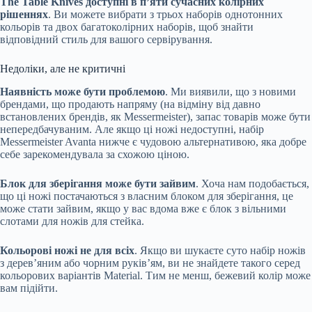
The Table Knives доступні в п’яти сучасних колірних
рішеннях
. Ви можете вибрати з трьох наборів однотонних
кольорів та двох багатоколірних наборів, щоб знайти
відповідний стиль для вашого сервірування.
Недоліки, але не критичні
Наявність може бути проблемою
. Ми виявили, що з новими
брендами, що продають напряму (на відміну від давно
встановлених брендів, як Messermeister), запас товарів може бути
непередбачуваним. Але якщо ці ножі недоступні, набір
Messermeister Avanta нижче є чудовою альтернативою, яка добре
себе зарекомендувала за схожою ціною.
Блок для зберігання може бути зайвим
. Хоча нам подобається,
що ці ножі постачаються з власним блоком для зберігання, це
може стати зайвим, якщо у вас вдома вже є блок з вільними
слотами для ножів для стейка.
Кольорові ножі не для всіх
. Якщо ви шукаєте суто набір ножів
з дерев’яним або чорним руків’ям, ви не знайдете такого серед
кольорових варіантів Material. Тим не менш, бежевий колір може
вам підійти.