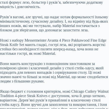
сталі формує лезо, больстер і руків’я, забезпечуючи додаткову
міцність і довговічність.
Руків’я вагомі, але зручні, що надає нотам формальності їхньому
мінімалістичному, сучасному дизайну. І, на відміну від будь-яких
інших ножів, які ми тестували, набір Material постачається з
блоком для зберігання, що допомагає захистити леза.
Ножі з набору Messermeister Avanta 4 Piece Pakkawood Fine Edge
Steak Knife Set мають гладкі, гострі леза, які розрізають жорсткі
стейки без необхідності пиляти вперед-назад, хоча вони не
настільки гострі, як ножі Material.
Вони мають конструкцію з повноцінним хвостовиком за
помірною ціною і класичний дизайн у стилі стейк-хаусу, який
підходить для певних випадків і сервірування столу. Ці ножі
значно важчі та більші за ножі від Material, що може сподобатися
людям з більшими руками.
Якщо бюджет є головним критерієм, ножі Chicago Cutlery Walnut
Tradition 4-piece Steak Knives є доступним, хоча й дещо хиткою,
варіантом. Дерев’яні руків’я привабливі в класичному стилі
стейк-хаусу. Вони зручні для захоплення та використання, і їхня
продуктивність значно краща, ніж у будь-яких зубчастих ножів у