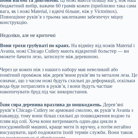
Вони вагомі та довговічні.
Ці ножі мають більшу вагу, ніж наш
бюджетний вибір, важачи 60 грамів кожен (приблизно така сама
вага, як і ножі Material, і вдвічі більше, ніж у Victorinox).
Повноцінне руків’я з трьома заклепками забезпечує міцну
конструкцію.
Недоліки, але не критичні
Вони трохи грубуваті по краях.
На відміну від ножів Material і
Avanta, ножі Chicago Cutlery мають відкритий больстер — ви
можете бачити лезо, затиснуте між деревиною.
Через це кожен ніж з нашого набору мав невеликий або
помітний проміжок між дерев’яним руків’ям та металом леза. Це
означає, що з часом ножі будуть схильні до деформації, оскільки
вода буде потрапляти в руків’я, і вони будуть частіше
накопичувати бруд під час використання.
Їхня сира деревина вразлива до пошкоджень.
Дерев’яні
руків’я Chicago Cutlery не армовані смолою, як руків’я Avanta з
пакавуду, тому вони більш схильні до пошкодження водою та
плям від олії. Хоча вони витримають один-два цикли в
посудомийній машині, краще мити їх вручну, а потім негайно
висушувати, щоб подовжити їхній термін служби. Вони також
не постачаються зі зберіганням.