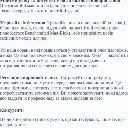
Мийте вручну та висушуйте після кожного використання
.
Посудомийні машини шкідливі для ножів через високі
температури, хімікати та постійні удари.
Зберігайте їх безпечно
. Тримайте ножі в оригінальній упаковці,
блоці для ножів, сувої, піддоні або на магнітній стрічці (нам
подобається Benchcrafted Mag-Blok). Або придбайте набір
захисних чохлів для лез.
Усі наші обрані ножі поміщаються у стандартний блок для ножів,
а ножі Material постачаються зі своїм власним. Мета — захистити
леза від зайвого зносу та ваші пальці від випадкового
потрапляння на гостре лезо в ящику для приладдя.
Регулярно вирівнюйте леза
. Підтримуйте гостроту лез,
проводячи ними по мусату перед кожним використанням. Це
лише підтримує гостроту, але після багатьох використань ножі
потребуватимуть заточування. Ви можете заточувати ножі вдома
або віддати їх професіоналу за кілька доларів за лезо.
Конкуренти
Це не вичерпний список усього, що ми тестували, лише те, що
ще доступне.