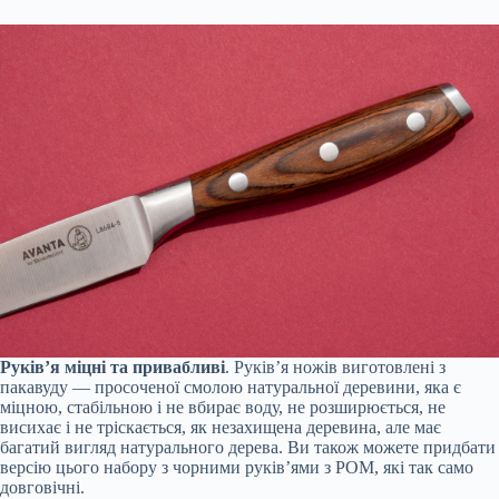
Руків’я міцні та привабливі
. Руків’я ножів виготовлені з
пакавуду — просоченої смолою натуральної деревини, яка є
міцною, стабільною і не вбирає воду, не розширюється, не
висихає і не тріскається, як незахищена деревина, але має
багатий вигляд натурального дерева. Ви також можете придбати
версію цього набору з чорними руків’ями з POM, які так само
довговічні.