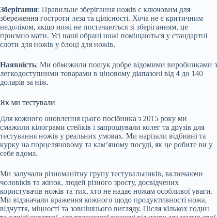
Зберігання
: Правильне зберігання ножів є ключовим для
збереження гостроти леза та цілісності. Хоча не є критичним
недоліком, якщо ножі не постачаються зі зберіганням, це
приємно мати. Усі наші обрані ножі поміщаються у стандартні
слоти для ножів у блоці для ножів.
Наявність
: Ми обмежили пошук добре відомими виробниками з
легкодоступними товарами в ціновому діапазоні від 4 до 140
доларів за ніж.
Як ми тестували
Для кожного оновлення цього посібника з 2015 року ми
смажили кілограми стейків і запрошували колег та друзів для
тестування ножів у реальних умовах. Ми нарізали відбивні та
курку на порцеляновому та кам’яному посуді, як це робите ви у
себе вдома.
Ми залучали різноманітну групу тестувальників, включаючи
чоловіків та жінок, людей різного зросту, досвідчених
користувачів ножів та тих, хто не надає ножам особливої уваги.
Ми відзначали враження кожного щодо продуктивності ножа,
відчуття, міцності та зовнішнього вигляду. Після кількох годин