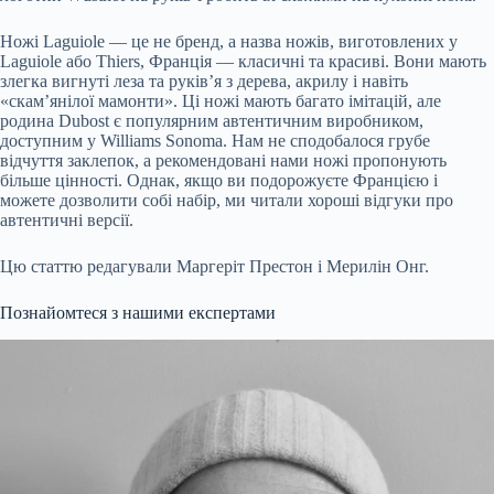
Ножі Laguiole — це не бренд, а назва ножів, виготовлених у
Laguiole або Thiers, Франція — класичні та красиві. Вони мають
злегка вигнуті леза та руків’я з дерева, акрилу і навіть
«скам’янілої мамонти». Ці ножі мають багато імітацій, але
родина Dubost є популярним автентичним виробником,
доступним у Williams Sonoma. Нам не сподобалося грубе
відчуття заклепок, а рекомендовані нами ножі пропонують
більше цінності. Однак, якщо ви подорожуєте Францією і
можете дозволити собі набір, ми читали хороші відгуки про
автентичні версії.
Цю статтю редагували Маргеріт Престон і Мерилін Онг.
Познайомтеся з нашими експертами