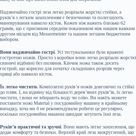
Надзвичайно гострі леза легко розрізали жорсткі стейки, а
руків’я з легким захопленням є безпечними та полегшують
маневрування навколо кісток. Кожен ніж важить близько 62
грамів, що є приємним середнім показником між нашим важким
другим місцем від Messermeister та нашим легшим бюджетним
вибором.
Вони надзвичайно гострі
. Усі тестувальники були вражені
гостротою ножів. Просто з коробки вони легко розрізали жорсткі
свинячі відбивні без пиляння. Кінчик ножа також досить
гострий, що корисно для початку складніших розрізів через
хрящі або навколо кісток.
Їх легко чистити.
Композитні руків’я ножів довговічні та стійкі
до плям. І, на відміну від більшості дерев’яних руків’їв, їх легко
чистити, і вони не вбирають воду чи олію. Ви навіть можете
поставити ножі Material у посудомийну машину в крайньому
випадку, хоча ми б не рекомендували робити це регулярно,
оскільки посудомийна машина швидше затупить їхні леза.
Руків’я практичні та зручні
. Вони мають легке захоплення, що
додає комфорту та безпеки. Верхній край леза заокруглений, що