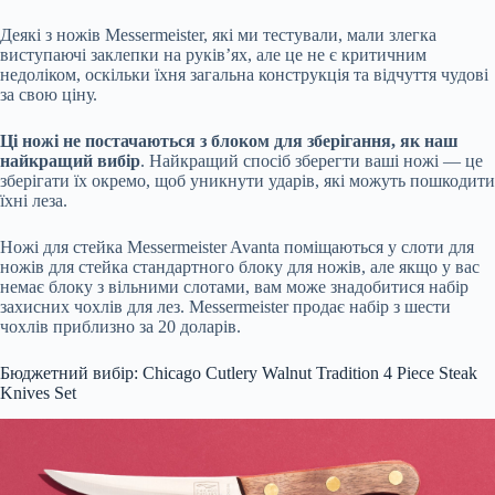
Деякі з ножів Messermeister, які ми тестували, мали злегка
виступаючі заклепки на руків’ях, але це не є критичним
недоліком, оскільки їхня загальна конструкція та відчуття чудові
за свою ціну.
Ці ножі не постачаються з блоком для зберігання, як наш
найкращий вибір
. Найкращий спосіб зберегти ваші ножі — це
зберігати їх окремо, щоб уникнути ударів, які можуть пошкодити
їхні леза.
Ножі для стейка Messermeister Avanta поміщаються у слоти для
ножів для стейка стандартного блоку для ножів, але якщо у вас
немає блоку з вільними слотами, вам може знадобитися набір
захисних чохлів для лез. Messermeister продає набір з шести
чохлів приблизно за 20 доларів.
Бюджетний вибір: Chicago Cutlery Walnut Tradition 4 Piece Steak
Knives Set