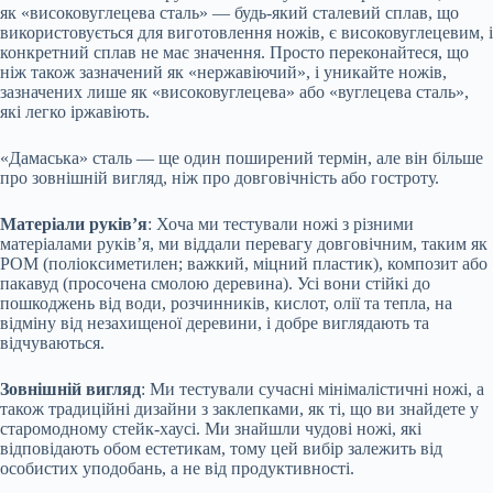
як «високовуглецева сталь» — будь-який сталевий сплав, що
використовується для виготовлення ножів, є високовуглецевим, і
конкретний сплав не має значення. Просто переконайтеся, що
ніж також зазначений як «нержавіючий», і уникайте ножів,
зазначених лише як «високовуглецева» або «вуглецева сталь»,
які легко іржавіють.
«Дамаська» сталь — ще один поширений термін, але він більше
про зовнішній вигляд, ніж про довговічність або гостроту.
Матеріали руків’я
: Хоча ми тестували ножі з різними
матеріалами руків’я, ми віддали перевагу довговічним, таким як
POM (поліоксиметилен; важкий, міцний пластик), композит або
пакавуд (просочена смолою деревина). Усі вони стійкі до
пошкоджень від води, розчинників, кислот, олії та тепла, на
відміну від незахищеної деревини, і добре виглядають та
відчуваються.
Зовнішній вигляд
: Ми тестували сучасні мінімалістичні ножі, а
також традиційні дизайни з заклепками, як ті, що ви знайдете у
старомодному стейк-хаусі. Ми знайшли чудові ножі, які
відповідають обом естетикам, тому цей вибір залежить від
особистих уподобань, а не від продуктивності.