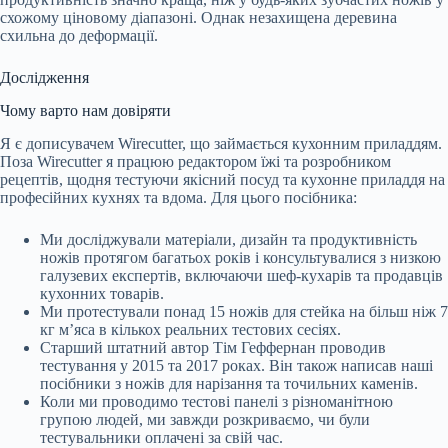
схожому ціновому діапазоні. Однак незахищена деревина
схильна до деформації.
Дослідження
Чому варто нам довіряти
Я є дописувачем Wirecutter, що займається кухонним приладдям.
Поза Wirecutter я працюю редактором їжі та розробником
рецептів, щодня тестуючи якісний посуд та кухонне приладдя на
професійних кухнях та вдома. Для цього посібника:
Ми досліджували матеріали, дизайн та продуктивність
ножів протягом багатьох років і консультувалися з низкою
галузевих експертів, включаючи шеф-кухарів та продавців
кухонних товарів.
Ми протестували понад 15 ножів для стейка на більш ніж 7
кг м’яса в кількох реальних тестових сесіях.
Старший штатний автор Тім Геффернан проводив
тестування у 2015 та 2017 роках. Він також написав наші
посібники з ножів для нарізання та точильних каменів.
Коли ми проводимо тестові панелі з різноманітною
групою людей, ми завжди розкриваємо, чи були
тестувальники оплачені за свій час.