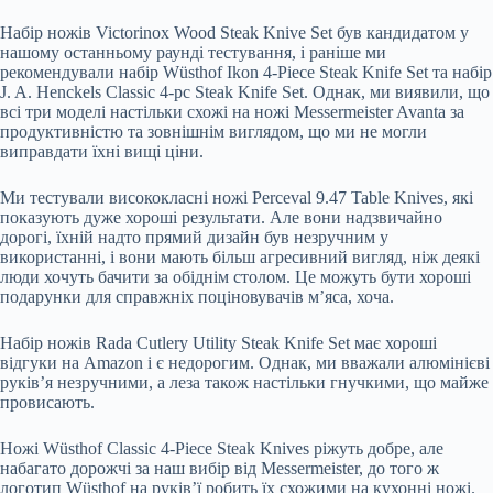
Набір ножів Victorinox Wood Steak Knive Set був кандидатом у
нашому останньому раунді тестування, і раніше ми
рекомендували набір Wüsthof Ikon 4-Piece Steak Knife Set та набір
J. A. Henckels Classic 4-pc Steak Knife Set. Однак, ми виявили, що
всі три моделі настільки схожі на ножі Messermeister Avanta за
продуктивністю та зовнішнім виглядом, що ми не могли
виправдати їхні вищі ціни.
Ми тестували висококласні ножі Perceval 9.47 Table Knives, які
показують дуже хороші результати. Але вони надзвичайно
дорогі, їхній надто прямий дизайн був незручним у
використанні, і вони мають більш агресивний вигляд, ніж деякі
люди хочуть бачити за обіднім столом. Це можуть бути хороші
подарунки для справжніх поціновувачів м’яса, хоча.
Набір ножів Rada Cutlery Utility Steak Knife Set має хороші
відгуки на Amazon і є недорогим. Однак, ми вважали алюмінієві
руків’я незручними, а леза також настільки гнучкими, що майже
провисають.
Ножі Wüsthof Classic 4-Piece Steak Knives ріжуть добре, але
набагато дорожчі за наш вибір від Messermeister, до того ж
логотип Wüsthof на руків’ї робить їх схожими на кухонні ножі.