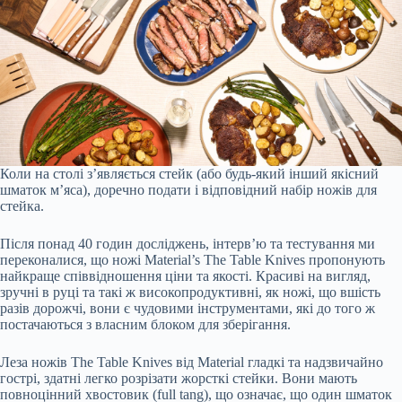
Коли на столі з’являється стейк (або будь-який інший якісний
шматок м’яса), доречно подати і відповідний набір ножів для
стейка.
Після понад 40 годин досліджень, інтерв’ю та тестування ми
переконалися, що ножі Material’s The Table Knives пропонують
найкраще співвідношення ціни та якості. Красиві на вигляд,
зручні в руці та такі ж високопродуктивні, як ножі, що вшість
разів дорожчі, вони є чудовими інструментами, які до того ж
постачаються з власним блоком для зберігання.
Леза ножів The Table Knives від Material гладкі та надзвичайно
гострі, здатні легко розрізати жорсткі стейки. Вони мають
повноцінний хвостовик (full tang), що означає, що один шматок