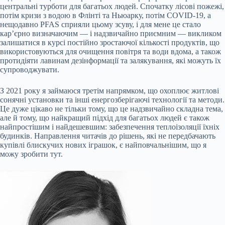
центральні турботи для багатьох людей. Спочатку лісові пожежі,
потім кризи з водою в Флінті та Ньюарку, потім COVID-19, а
нещодавно PFAS сприяли цьому зсуву, і для мене це стало
кар’єрно визначаючим — і надзвичайно приємним — викликом
залишатися в курсі постійно зростаючої кількості продуктів, що
використовуються для очищення повітря та води вдома, а також
протидіяти лавинам дезінформації та залякування, які можуть їх
супроводжувати.
З 2021 року я займаюся третім напрямком, що охоплює житлові
сонячні установки та інші енергозберігаючі технології та методи.
Це дуже цікаво не тільки тому, що це надзвичайно складна тема,
але й тому, що найкращий підхід для багатьох людей є також
найпростішим і найдешевшим: забезпечення теплоізоляції їхніх
будинків. Направлення читачів до рішень, які не передбачають
купівлі блискучих нових іграшок, є найповчальнішим, що я
можу зробити тут.