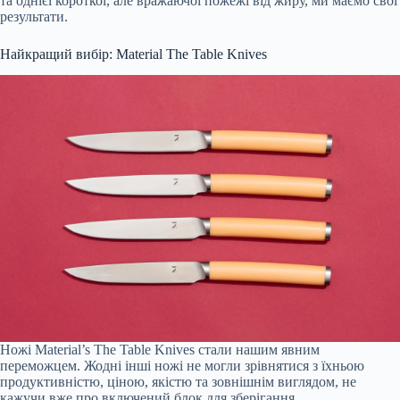
та однієї короткої, але вражаючої пожежі від жиру, ми маємо свої
результати.
Найкращий вибір: Material The Table Knives
Ножі Material’s The Table Knives стали нашим явним
переможцем. Жодні інші ножі не могли зрівнятися з їхньою
продуктивністю, ціною, якістю та зовнішнім виглядом, не
кажучи вже про включений блок для зберігання.