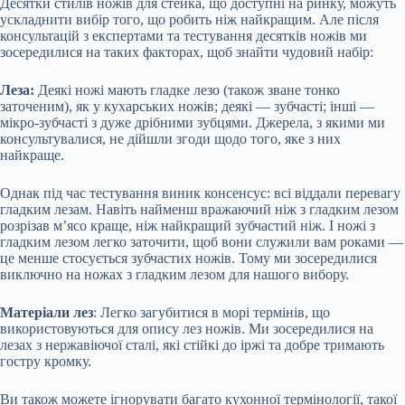
Десятки стилів ножів для стейка, що доступні на ринку, можуть
ускладнити вибір того, що робить ніж найкращим. Але після
консультацій з експертами та тестування десятків ножів ми
зосередилися на таких факторах, щоб знайти чудовий набір:
Леза:
Деякі ножі мають гладке лезо (також зване тонко
заточеним), як у кухарських ножів; деякі — зубчасті; інші —
мікро-зубчасті з дуже дрібними зубцями. Джерела, з якими ми
консультувалися, не дійшли згоди щодо того, яке з них
найкраще.
Однак під час тестування виник консенсус: всі віддали перевагу
гладким лезам. Навіть найменш вражаючий ніж з гладким лезом
розрізав м’ясо краще, ніж найкращий зубчастий ніж. І ножі з
гладким лезом легко заточити, щоб вони служили вам роками —
це менше стосується зубчастих ножів. Тому ми зосередилися
виключно на ножах з гладким лезом для нашого вибору.
Матеріали лез
: Легко загубитися в морі термінів, що
використовуються для опису лез ножів. Ми зосередилися на
лезах з нержавіючої сталі, які стійкі до іржі та добре тримають
гостру кромку.
Ви також можете ігнорувати багато кухонної термінології, такої