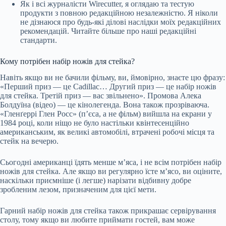
Як і всі журналісти Wirecutter, я оглядаю та тестую
продукти з повною редакційною незалежністю. Я ніколи
не дізнаюся про будь-які ділові наслідки моїх редакційних
рекомендацій. Читайте більше про наші редакційні
стандарти.
Кому потрібен набір ножів для стейка?
Навіть якщо ви не бачили фільму, ви, ймовірно, знаєте цю фразу:
«Перший приз — це Cadillac… Другий приз — це набір ножів
для стейка. Третій приз — вас звільнено». Промова Алека
Болдуїна (відео) — це кінолегенда. Вона також прозріваюча.
«Гленґеррі Глен Росс» (п’єса, а не фільм) вийшла на екрани у
1984 році, коли ніщо не було настільки квінтесенційно
американським, як великі автомобілі, втрачені робочі місця та
стейк на вечерю.
Сьогодні американці їдять менше м’яса, і не всім потрібен набір
ножів для стейка. Але якщо ви регулярно їсте м’ясо, ви оціните,
наскільки приємніше (і легше) нарізати відбивну добре
зробленим лезом, призначеним для цієї мети.
Гарний набір ножів для стейка також прикрашає сервірування
столу, тому якщо ви любите приймати гостей, вам може