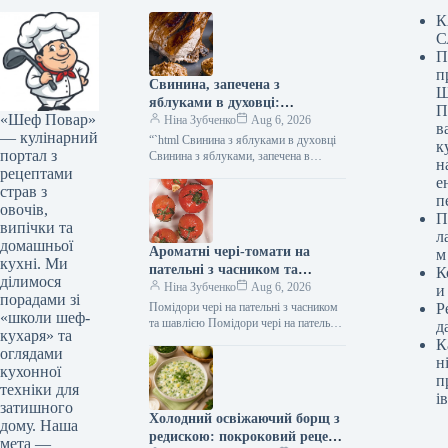
К
С
П
п
Свинина, запечена з
Ш
яблуками в духовці:
П
«Шеф Повар»
фоторецепт
Ніна Зубченко
Aug 6, 2026
в
— кулінарний
“`html Свинина з яблуками в духовці
к
портал з
Свинина з яблуками, запечена в
н
рецептами
духовці – це вишукана, але водночас
е
проста у приготуванні…
страв з
п
овочів,
П
випічки та
л
домашньої
Ароматні чері-томати на
м
кухні. Ми
пательні з часником та
К
ділимося
шавлією: простий рецепт з
Ніна Зубченко
Aug 6, 2026
и
порадами зі
фото
Помідори чері на пательні з часником
Р
«школи шеф-
та шавлією Помідори чері на пательні
д
кухаря» та
з часником та шавлією – це чудова
К
оглядами
гаряча…
н
кухонної
п
техніки для
ів
затишного
Холодний освіжаючий борщ з
дому. Наша
редискою: покроковий рецепт
мета —