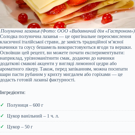
Полунична лазанья
(Фото: ООО «Видавничий дім «Гастроном»)
Солодка полунична лазанья — це оригінальне переосмислення
класичної італійської страви, де замість традиційної м’ясної
начинки та соусу бешамель використовуються ягоди та вершки.
Освоївши цей рецепт, ви можете почати експериментувати:
наприклад, урізноманітнити смак, додаючи до начинки
додаткові смакові акценти у вигляді лимонної цедри або
ароматного лікеру. Також, перед запіканням, можна посипати
шари пасти рубаним у крихту мигдалем або горіхами — це
додасть готовій лазаньї фактурності.
Інгредієнти:
Полуниця – 600 г
Цукор ванільний – 1 ч. л.
Цукор – 50 г