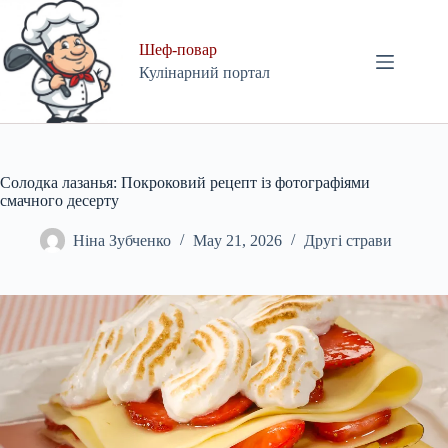
Skip
to
content
Шеф-повар
Кулінарний портал
Солодка лазанья: Покроковий рецепт із фотографіями
смачного десерту
Ніна Зубченко
May 21, 2026
Другі страви