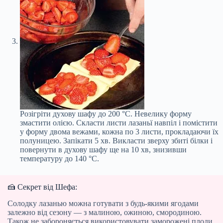
Розігріти духову шафу до 200 °С. Невелику форму
змастити олією. Скласти листи лазаньї навпіл і помістити
у форму двома вежами, кожна по 3 листи, прокладаючи їх
полуницею. Запікати 5 хв. Викласти зверху збиті білки і
повернути в духову шафу ще на 10 хв, знизивши
температуру до 140 °С.
🍰 Секрет від Шефа:
Солодку лазанью можна готувати з будь-якими ягодами
залежно від сезону — з малиною, ожиною, смородиною.
Також не забороняється використовувати заморожені плоди.