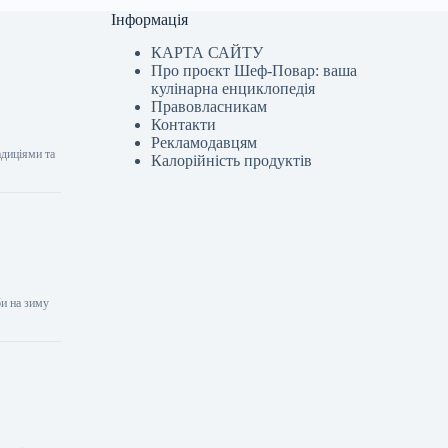
Інформація
КАРТА САЙТУ
Про проєкт Шеф-Повар: ваша
кулінарна енциклопедія
Правовласникам
Контакти
Рекламодавцям
адиціями та
Калорійність продуктів
би на зиму