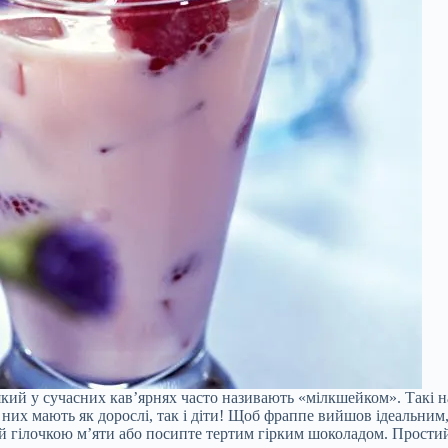
кий у сучасних кав’ярнях часто називають «мілкшейком». Такі н
них мають як дорослі, так і діти! Щоб фраппе вийшов ідеальним
й гілочкою м’яти або посипте тертим гірким шоколадом. Простий