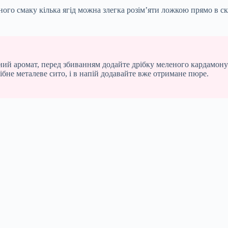
еного смаку кілька ягід можна злегка розім’яти ложкою прямо в
й аромат, перед збиванням додайте дрібку меленого кардамону а
рібне металеве сито, і в напій додавайте вже отримане пюре.