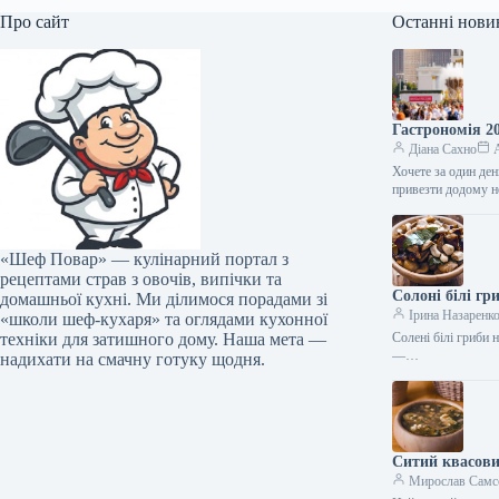
Про сайт
Останні нови
Гастрономія 2
Діана Сахно
A
Хочете за один ден
привезти додому н
«Шеф Повар» — кулінарний портал з
рецептами страв з овочів, випічки та
Солоні білі гр
домашньої кухні. Ми ділимося порадами зі
Ірина Назаренк
«школи шеф-кухаря» та оглядами кухонної
техніки для затишного дому. Наша мета —
Солені білі гриби 
—…
надихати на смачну готуку щодня.
Ситий квасови
Мирослав Самс