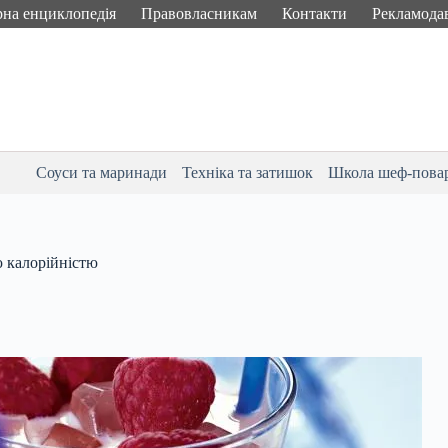
рна енциклопедія
Правовласникам
Контакти
Рекламода
Соуси та маринади
Техніка та затишок
Школа шеф-пова
ю калорійністю