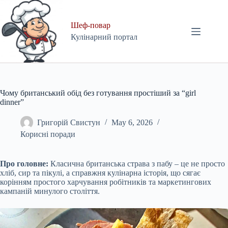
Skip
to
content
Шеф-повар
Кулінарний портал
Чому британський обід без готування простіший за “girl
dinner”
Григорій Свистун
May 6, 2026
Корисні поради
Про головне:
Класична британська страва з пабу – це не просто
хліб, сир та пікулі, а справжня кулінарна історія, що сягає
корінням простого харчування робітників та маркетингових
кампаній минулого століття.