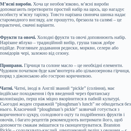
М’ясні вироби.
Хоча це необов’язково, м’ясні вироби
допомагають перетворити простий набір на щось, що нагадує
особисту м’ясну тарілку. Товсто нарізана свиняча шинка надає
старомодного вигляду, але прошутто, брезаола та салямі – це
практичні, смачні варіанти.
Фрукти та овочі.
Холодні фрукти та овочі доповнюють набір.
Нарізане яблуко – традиційний вибір, груша також добре
підійде. Розгляньте додавання редиски, моркви, селери або
помідорів чері, залежно від сезону.
Приправи.
Гірчиця та солоне масло – це необхідні елементи.
Чудовим початком буде кам’янотерта або цільнозернова гірчиця,
поряд з діжонською або гострою коричневою.
Чатні.
Чатні, іноді в Англії званий “pickle” (соління), має
індійське походження і був введений через британську
колонізацію, перш ніж міцно вкорінитися в пабній культурі.
Сьогодні жоден справжній “ploughman’s lunch” не обходиться без
нього. Класичний “ploughman’s pickle” зазвичай готується з
коричневого цукру, солодового оцту та подрібнених фруктів і
овочів, і багато рецептів рекомендують витримати його, щоб
допомогти смакам змішатися та сконцентруватися. Branston
Pickle – солодкувато-кислий, шматочковий реліш з овочами – є