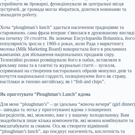
сприймати як броварні, функціонували як центральні місця
зустрічей, де громада могла збиратися, ділитися новинами та
знаходити роботу.
Хоча “ploughman’s lunch” здається насиченим традиціями та
старовиною, сама фраза вперше з’явилася в друкованому вигляді
на початку 19 століття. Як зазначає Encyclopaedia Britannica, його
популярність зросла у 1960-х роках, коли Рада з маркетингу
молока (Milk Marketing Board) використала його в рекламних
кампаніях для збільшення національних продажів сиру.
Телевізійні ролики розміщували його в пабах, вставляли в
рекламу пива та в газетні та журнальні статті – зусилля,
спрямовані на створення пасторальних образів минулих днів та
почуття національної гордості, позиціонуючи його як страву,
настільки ж типово англійську, як і “fish and chips”.
Як приготувати “Ploughman’s Lunch” вдома
Для мене “ploughman’s” – це ідеальна “жіноча вечеря” (girl dinner)
– швидка та легка у приготуванні вдома з поширених
інгредієнтів, які, можливо, вже є у вашому холодильнику. Вам
знадобиться лише кілька компонентів, які можна комбінувати та
масштабувати за смаком. Ось як створити відмінний
“ploughman’s lunch”, що поєднує насиченість, кислотність та