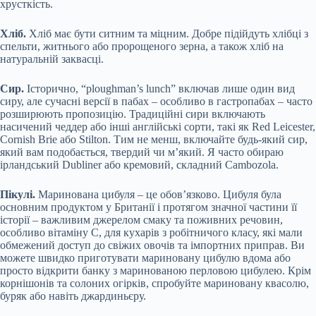
хрусткість.
Хліб.
Хліб має бути ситним та міцним. Добре підійдуть хлібці з
спельти, житнього або пророщеного зерна, а також хліб на
натуральній заквасці.
Сир.
Історично, “ploughman’s lunch” включав лише один вид
сиру, але сучасні версії в пабах – особливо в гастропабах – часто
розширюють пропозицію. Традиційні сири включають
насичений чеддер або інші англійські сорти, такі як Red Leicester,
Cornish Brie або Stilton. Тим не менш, включайте будь-який сир,
який вам подобається, твердий чи м’який. Я часто обираю
ірландський Dubliner або кремовий, складний Cambozola.
Пікулі.
Маринована цибуля – це обов’язково. Цибуля була
основним продуктом у Британії і протягом значної частини її
історії – важливим джерелом смаку та поживних речовин,
особливо вітаміну С, для кухарів з робітничого класу, які мали
обмежений доступ до свіжих овочів та імпортних приправ. Ви
можете швидко приготувати мариновану цибулю вдома або
просто відкрити банку з маринованою перловою цибулею. Крім
корнішонів та солоних огірків, спробуйте мариновану квасолю,
буряк або навіть джардиньєру.