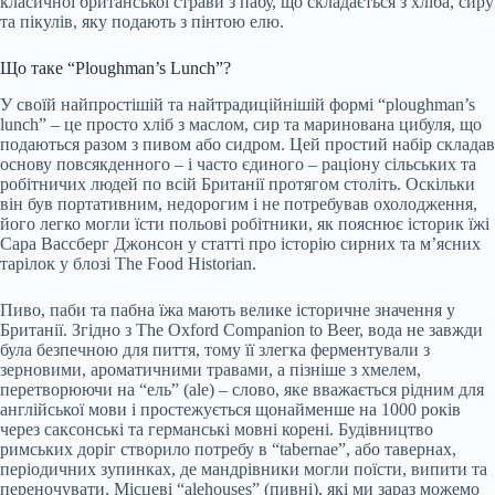
класичної британської страви з пабу, що складається з хліба, сиру
та пікулів, яку подають з пінтою елю.
Що таке “Ploughman’s Lunch”?
У своїй найпростішій та найтрадиційнішій формі “ploughman’s
lunch” – це просто хліб з маслом, сир та маринована цибуля, що
подаються разом з пивом або сидром. Цей простий набір складав
основу повсякденного – і часто єдиного – раціону сільських та
робітничих людей по всій Британії протягом століть. Оскільки
він був портативним, недорогим і не потребував охолодження,
його легко могли їсти польові робітники, як пояснює історик їжі
Сара Вассберг Джонсон у статті про історію сирних та м’ясних
тарілок у блозі The Food Historian.
Пиво, паби та пабна їжа мають велике історичне значення у
Британії. Згідно з The Oxford Companion to Beer, вода не завжди
була безпечною для пиття, тому її злегка ферментували з
зерновими, ароматичними травами, а пізніше з хмелем,
перетворюючи на “ель” (ale) – слово, яке вважається рідним для
англійської мови і простежується щонайменше на 1000 років
через саксонські та германські мовні корені. Будівництво
римських доріг створило потребу в “tabernae”, або тавернах,
періодичних зупинках, де мандрівники могли поїсти, випити та
переночувати. Місцеві “alehouses” (пивні), які ми зараз можемо