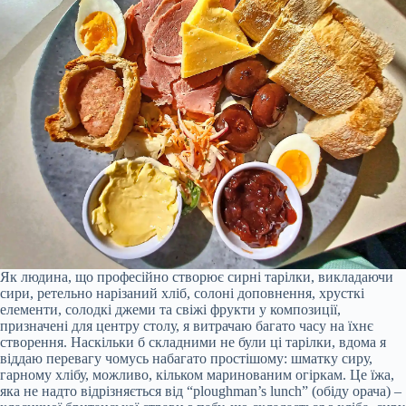
Як людина, що професійно створює сирні тарілки, викладаючи
сири, ретельно нарізаний хліб, солоні доповнення, хрусткі
елементи, солодкі джеми та свіжі фрукти у композиції,
призначені для центру столу, я витрачаю багато часу на їхнє
створення. Наскільки б складними не були ці тарілки, вдома я
віддаю перевагу чомусь набагато простішому: шматку сиру,
гарному хлібу, можливо, кільком маринованим огіркам. Це їжа,
яка не надто відрізняється від “ploughman’s lunch” (обіду орача) –