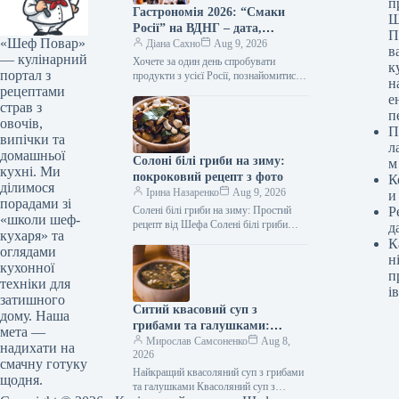
п
Гастрономія 2026: “Смаки
Ш
Росії” на ВДНГ – дата,
П
«Шеф Повар»
програма та головні новинки
Діана Сахно
Aug 9, 2026
в
— кулінарний
Хочете за один день спробувати
к
портал з
продукти з усієї Росії, познайомитися з
н
рецептами
регіональними гастрономічними
е
традиціями та привезти додому
страв з
п
незвичайні сувеніри? Така…
овочів,
П
випічки та
л
домашньої
Солоні білі гриби на зиму:
м
кухні. Ми
покроковий рецепт з фото
К
ділимося
Ірина Назаренко
Aug 9, 2026
и
порадами зі
Солені білі гриби на зиму: Простий
Р
«школи шеф-
рецепт від Шефа Солені білі гриби
д
кухаря» та
(Фото: gastronom.ru) Солені білі гриби
К
оглядами
на зиму —…
н
кухонної
п
техніки для
ів
затишного
Ситий квасовий суп з
дому. Наша
грибами та галушками:
мета —
покроковий рецепт з фото
Мирослав Самсоненко
Aug 8,
надихати на
2026
смачну готуку
Найкращий квасоляний суп з грибами
щодня.
та галушками Квасоляний суп з