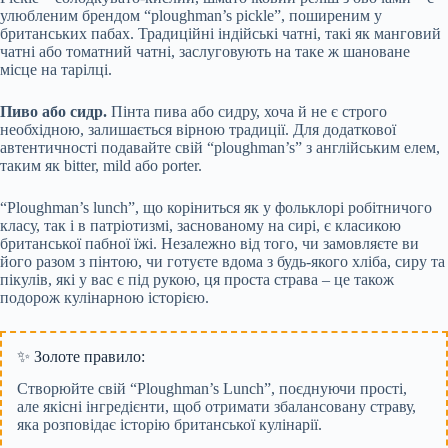
улюбленим брендом “ploughman’s pickle”, поширеним у
британських пабах. Традиційні індійські чатні, такі як манговий
чатні або томатний чатні, заслуговують на таке ж шановане
місце на тарілці.
Пиво або сидр.
Пінта пива або сидру, хоча й не є строго
необхідною, залишається вірною традиції. Для додаткової
автентичності подавайте свій “ploughman’s” з англійським елем,
таким як bitter, mild або porter.
“Ploughman’s lunch”, що коріниться як у фольклорі робітничого
класу, так і в патріотизмі, заснованому на сирі, є класикою
британської пабної їжі. Незалежно від того, чи замовляєте ви
його разом з пінтою, чи готуєте вдома з будь-якого хліба, сиру та
пікулів, які у вас є під рукою, ця проста страва – це також
подорож кулінарною історією.
✨ Золоте правило:
Створюйте свій “Ploughman’s Lunch”, поєднуючи прості,
але якісні інгредієнти, щоб отримати збалансовану страву,
яка розповідає історію британської кулінарії.