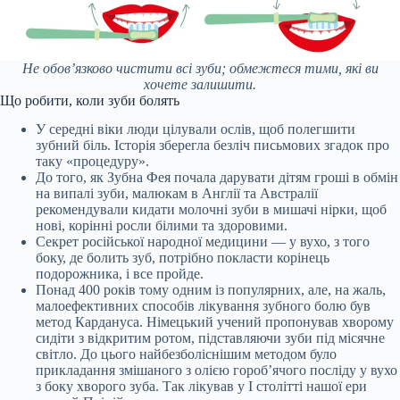
Не обов’язково чистити всі зуби; обмежтеся тими, які ви
хочете залишити.
Що робити, коли зуби болять
У середні віки люди цілували ослів, щоб полегшити
зубний біль. Історія зберегла безліч письмових згадок про
таку «процедуру».
До того, як Зубна Фея почала дарувати дітям гроші в обмін
на випалі зуби, малюкам в Англії та Австралії
рекомендували кидати молочні зуби в мишачі нірки, щоб
нові, корінні росли білими та здоровими.
Секрет російської народної медицини — у вухо, з того
боку, де болить зуб, потрібно покласти корінець
подорожника, і все пройде.
Понад 400 років тому одним із популярних, але, на жаль,
малоефективних способів лікування зубного болю був
метод Кардануса. Німецький учений пропонував хворому
сидіти з відкритим ротом, підставляючи зуби під місячне
світло. До цього найбезболіснішим методом було
прикладання змішаного з олією гороб’ячого посліду у вухо
з боку хворого зуба. Так лікував у І столітті нашої ери