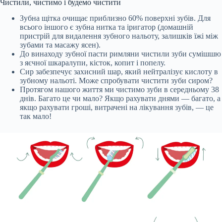
Чистили, чистимо і будемо чистити
Зубна щітка очищає приблизно 60% поверхні зубів. Для
всього іншого є зубна нитка та іригатор (домашній
пристрій для видалення зубного нальоту, залишків їжі між
зубами та масажу ясен).
До винаходу зубної пасти римляни чистили зуби сумішшю
з яєчної шкаралупи, кісток, копит і попелу.
Сир забезпечує захисний шар, який нейтралізує кислоту в
зубному нальоті. Може спробувати чистити зуби сиром?
Протягом нашого життя ми чистимо зуби в середньому 38
днів. Багато це чи мало? Якщо рахувати днями — багато, а
якщо рахувати гроші, витрачені на лікування зубів, — це
так мало!