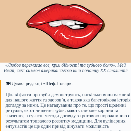
«Любов перемагає все, крім бідності та зубного болю». Мей
Вест, секс-символ американського кіно початку ХХ століття
🍽️ Думка редакції «Шеф-Повар»:
Цікаві факти про зуби демонструють, наскільки вони важливі
для нашого життя та здоров’я, а також яка багатовікова історія
догляду за ними. Це нагадування про те, що прості щоденні
ритуали, як-от чищення зубів, мають глибоке коріння та
значення, а сучасні методи догляду за ротовою порожниною є
результатом тривалого розвитку медицини. Для кулінарних
ентузіастів це ще один привід цінувати можливість