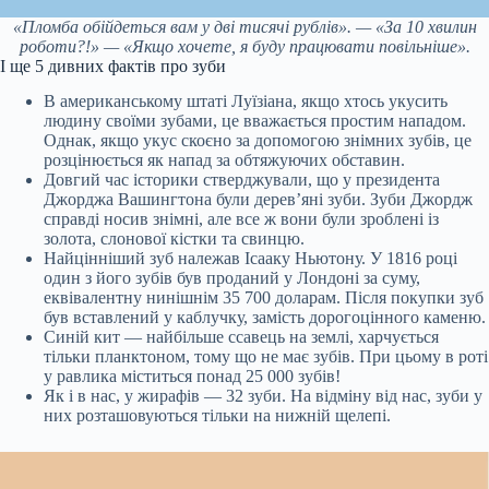
«Пломба обійдеться вам у дві тисячі рублів». — «За 10 хвилин
роботи?!» — «Якщо хочете, я буду працювати повільніше».
І ще 5 дивних фактів про зуби
В американському штаті Луїзіана, якщо хтось укусить
людину своїми зубами, це вважається простим нападом.
Однак, якщо укус скоєно за допомогою знімних зубів, це
розцінюється як напад за обтяжуючих обставин.
Довгий час історики стверджували, що у президента
Джорджа Вашингтона були дерев’яні зуби. Зуби Джордж
справді носив знімні, але все ж вони були зроблені із
золота, слонової кістки та свинцю.
Найцінніший зуб належав Ісааку Ньютону. У 1816 році
один з його зубів був проданий у Лондоні за суму,
еквівалентну нинішнім 35 700 доларам. Після покупки зуб
був вставлений у каблучку, замість дорогоцінного каменю.
Синій кит — найбільше ссавець на землі, харчується
тільки планктоном, тому що не має зубів. При цьому в роті
у равлика міститься понад 25 000 зубів!
Як і в нас, у жирафів — 32 зуби. На відміну від нас, зуби у
них розташовуються тільки на нижній щелепі.