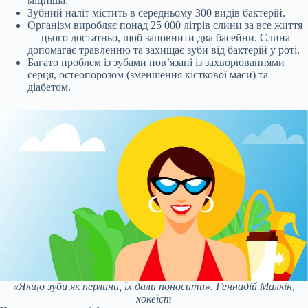
міцніша.
Зубний наліт містить в середньому 300 видів бактерій.
Організм виробляє понад 25 000 літрів слини за все життя
— цього достатньо, щоб заповнити два басейни. Слина
допомагає травленню та захищає зуби від бактерій у роті.
Багато проблем із зубами пов’язані із захворюваннями
серця, остеопорозом (зменшення кісткової маси) та
діабетом.
«Якщо зуби як перлини, їх дали поносити». Геннадій Малкін,
хокеїст