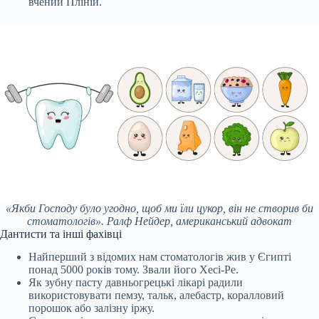
вчений Пліній.
«Якби Господу було угодно, щоб ми їли цукор, він не створив би
стоматологів». Ралф Нейдер, американський адвокат
Дантисти та інші фахівці
Найперший з відомих нам стоматологів жив у Єгипті
понад 5000 років тому. Звали його Хесі-Ре.
Як зубну пасту давньогрецькі лікарі радили
використовувати пемзу, тальк, алебастр, коралловий
порошок або залізну іржу.