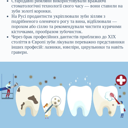
Стародавні римляни використовували вражаючі
стоматологічні технології свого часу — вони ставили на
зуби золоті коронки.
На Русі продантисти укріплювали зуби зіллям з
подрібненого оленячого рогу та вина, відбілювали —
порохом або сіллю та рекомендували чистити курячими
кісточками, прообразом зубочисток.
Через брак професійних дантистів приблизно до XIX
століття в Європі зуби лікували переважно представники
інших професій: лазники, ювеліри, цирульники та навіть
гравери.