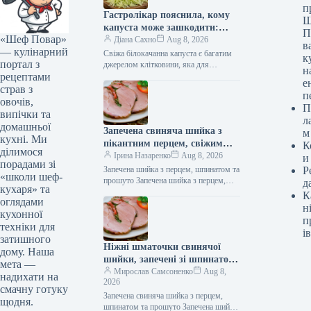
п
Гастролікар пояснила, кому
Ш
капуста може зашкодити:
П
«Шеф Повар»
деталі на Gastronom.ru
Діана Сахно
Aug 8, 2026
в
— кулінарний
Свіжа білокачанна капуста є багатим
к
портал з
джерелом клітковини, яка для
н
рецептами
більшості людей є корисною
е
складовою для покращення травлення.
страв з
п
Однак у деяких…
овочів,
П
випічки та
л
домашньої
Запечена свиняча шийка з
м
кухні. Ми
пікантним перцем, свіжим
К
ділимося
шпинатом та італійським
Ірина Назаренко
Aug 8, 2026
и
порадами зі
прошутто: розкішна страва
Запечена шийка з перцем, шпинатом та
Р
«школи шеф-
для справжніх гурманів
прошуто Запечена шийка з перцем,
д
кухаря» та
шпинатом та прошуто Запечена шийка
К
оглядами
з перцем, шпинатом та…
н
кухонної
п
техніки для
ів
затишного
Ніжні шматочки свинячої
дому. Наша
шийки, запечені зі шпинатом,
мета —
перцем та прошуто:
Мирослав Самсоненко
Aug 8,
надихати на
2026
поживний рецепт з фото
смачну готуку
Запечена свиняча шийка з перцем,
щодня.
шпинатом та прошуто Запечена шийка