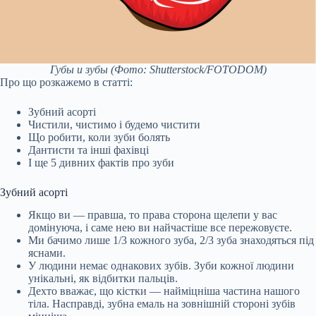
Губы и зубы
(Фото: Shutterstock/FOTODOM)
Про що розкажемо в статті:
Зубний асорті
Чистили, чистимо і будемо чистити
Що робити, коли зуби болять
Дантисти та інші фахівці
І ще 5 дивних фактів про зуби
Зубний асорті
Якщо ви — правша, то права сторона щелепи у вас
домінуюча, і саме нею ви найчастіше все пережовуєте.
Ми бачимо лише 1/3 кожного зуба, 2/3 зуба знаходяться під
яснами.
У людини немає однакових зубів. Зуби кожної людини
унікальні, як відбитки пальців.
Дехто вважає, що кістки — найміцніша частина нашого
тіла. Насправді, зубна емаль на зовнішній стороні зубів