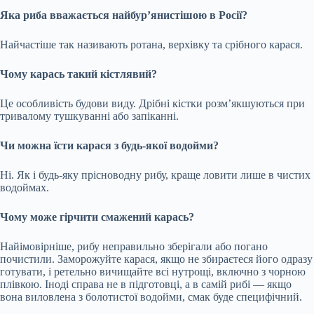
Яка риба вважається найбур’янистішою в Росії?
Найчастіше так називають ротана, верхівку та срібного карася.
Чому карась такий кістлявий?
Це особливість будови виду. Дрібні кістки розм’якшуються при
тривалому тушкуванні або запіканні.
Чи можна їсти карася з будь-якої водойми?
Ні. Як і будь-яку прісноводну рибу, краще ловити лише в чистих
водоймах.
Чому може гірчити смажений карась?
Найімовірніше, рибу неправильно зберігали або погано
почистили. Заморожуйте карася, якщо не збираєтеся його одразу
готувати, і ретельно вичищайте всі нутрощі, включно з чорною
плівкою. Іноді справа не в підготовці, а в самій рибі — якщо
вона виловлена з болотистої водойми, смак буде специфічний.