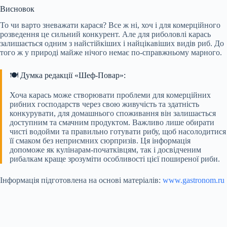
Висновок
То чи варто зневажати карася? Все ж ні, хоч і для комерційного
розведення це сильний конкурент. Але для риболовлі карась
залишається одним з найстійкіших і найцікавіших видів риб. До
того ж у природі майже нічого немає по-справжньому марного.
🍽️ Думка редакції «Шеф-Повар»:
Хоча карась може створювати проблеми для комерційних
рибних господарств через свою живучість та здатність
конкурувати, для домашнього споживання він залишається
доступним та смачним продуктом. Важливо лише обирати
чисті водойми та правильно готувати рибу, щоб насолодитися
її смаком без неприємних сюрпризів. Ця інформація
допоможе як кулінарам-початківцям, так і досвідченим
рибалкам краще зрозуміти особливості цієї поширеної риби.
Інформація підготовлена на основі матеріалів:
www.gastronom.ru