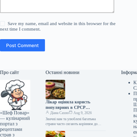
Save my name, email and website in this browser for the
next time I comment.
Post Comment
Про сайт
Останні новини
Інформ
К
С
П
п
Лікар оцінила користь
Ш
популярних в СРСР
П
«Шеф Повар»
гастрономічних поєднань
Діана Сахно
Aug 9, 2026
в
— кулінарний
Звичні нам та улюблені багатьма
к
портал з
страви часто сягають корінням до
н
рецептами
радянської кухні. Вони ситні, смачні та
е
навіюють приємну ностальгію. Але…
страв з