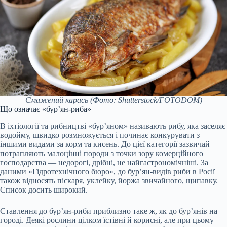
Смажений карась
(Фото: Shutterstock/FOTODOM)
Що означає «бур’ян-риба»
В іхтіології та рибництві «бур’яном» називають рибу, яка заселяє
водойму, швидко розмножується і починає конкурувати з
іншими видами за корм та кисень. До цієї категорії зазвичай
потрапляють малоцінні породи з точки зору комерційного
господарства — недорогі, дрібні, не найгастрономічніші. За
даними «Гідротехнічного бюро», до бур’ян-видів риби в Росії
також відносять піскаря, уклейку, йоржа звичайного, щипавку.
Список досить широкий.
Ставлення до бур’ян-риби приблизно таке ж, як до бур’янів на
городі. Деякі рослини цілком їстівні й корисні, але при цьому