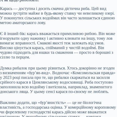
Карась — доступна і досить смачна дієтична риба. Цей вид
можна зустріти майже в будь-якому ставку чи невеликому озері.
У покинутих сільських водоймах він часто залишається єдиною
метою аматорського лову.
Є й інший бік: карась вважається примхливою рибою. Він може
ігнорувати одну наживку і активно клювати на іншу, тому лов
вимагає вправності. Смакові якості теж залежать від умов.
Високо цінується карась, спійманий у чистій водоймі. Він
чудово підходить для юшки та смаження — просто в борошні з
сіллю та перцем.
Думка рибалок при цьому різниться. Хтось докорінно не згоден
з визначенням «бур’ян-вид». Водночас «Комсомольская правда»
у 2023 році писала про те, що рибалки скаржаться на засилля
срібного карася в Цимлянському водосховищі. Риба поступово
заполонила всю водойму і витіснила, наприклад, знаменитого
донського ляща. У цьому сенсі карася по-своєму не люблять.
Важливо додати, що «бур’янистість» — це не біологічна
властивість, а господарська оцінка. У комерційному короповому
чи форелевому господарстві карась дійсно може вважатися
шкідником. У звичайному сільському ставку — навпаки,