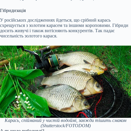
Гібридизація
У російських дослідженнях йдеться, що срібний карась
схрещується з золотим карасем та іншими короповими. Гібриди
досить живучі і також витісняють конкурентів. Так падає
чисельність золотого карася.
Карась, спійманий у чистій водоймі, завжди тішить смаком
(Shutterstock/FOTODOM)
А як щодо риболовлі?