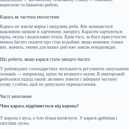
корисною та бажаною рибою.
Карась як частина екосистеми
Карась не зовсім марна і шкідлива риба. Він залишається
важливим ланкою в харчовому ланцюгу. Карасем харчуються
щука, окунь і водоплавні птахи. Крім того, за його присутністю
можна багато сказати про стан водойми: якщо виживає тільки
він, значить, умови для інших риб вже зовсім невідповідні.
Що робити, якщо карася стало занадто багато
У рибоводчих господарствах чисельність регулюють запускаючи
хижаків — наприклад, щуки чи великого окуня. В аматорській
риболовлі підхід такий: активно ловити і забирати частину
улову з собою, щоб не допускати перенаселення.
Часті запитання
Чим карась відрізняється від коропа?
У коропа є вуса, а тіло більш витягнуте. У карася дрібніша і
світліша луска.