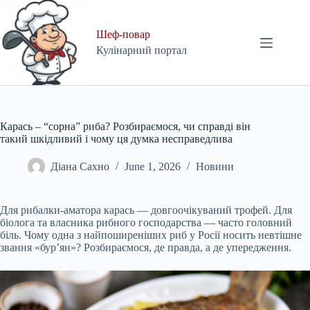
Skip
to
content
Шеф-повар
Кулінарний портал
Карась – “сорна” риба? Розбираємося, чи справді він
такий шкідливий і чому ця думка несправедлива
Діана Сахно
June 1, 2026
Новини
Для рибалки-аматора карась — довгоочікуваний трофей. Для
біолога та власника рибного господарства — часто головний
біль. Чому одна з найпоширеніших риб у Росії носить невтішне
звання «бур’ян»? Розбираємося, де правда, а де упередження.