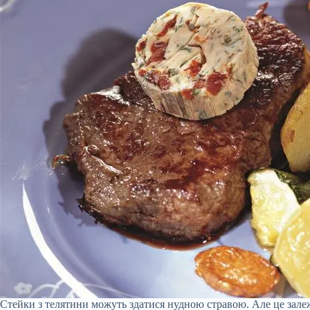
Стейки з телятини можуть здатися нудною стравою. Але це зале