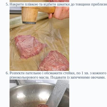
Накрити плівкою та відбити шматки до товщини приблизно
Розпекти пательню і обсмажити стейки, по 1 хв. з кожного
різнокольорового масла. Подавати із запеченими овочами.