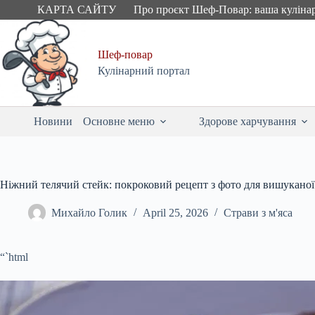
Skip
КАРТА САЙТУ
Про проєкт Шеф-Повар: ваша куліна
to
content
Шеф-повар
Кулінарний портал
Новини
Основне меню
Здорове харчування
Ніжний телячий стейк: покроковий рецепт з фото для вишуканої
Михайло Голик
April 25, 2026
Страви з м'яса
“`html