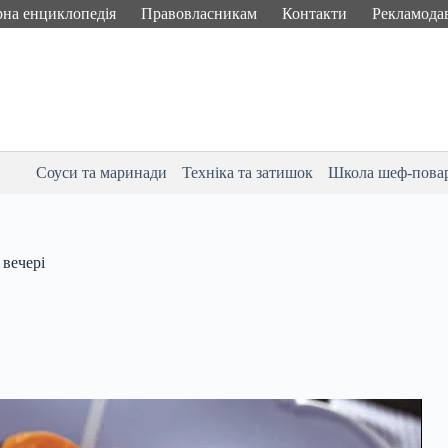
рна енциклопедія
Правовласникам
Контакти
Рекламода
Соуси та маринади
Техніка та затишок
Школа шеф-пова
 вечері