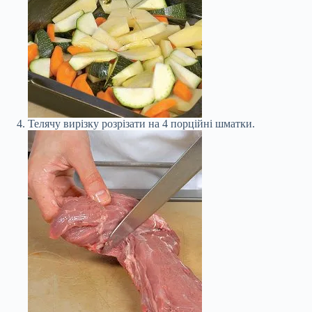
Телячу вирізку розрізати на 4 порційні шматки.