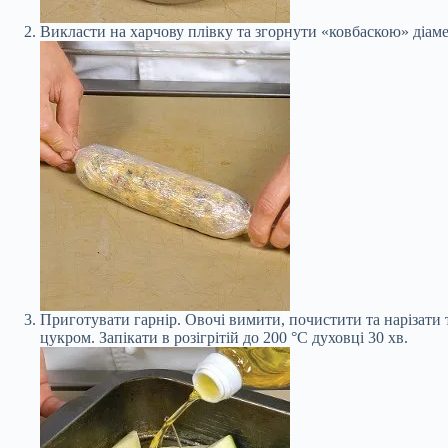
Викласти на харчову плівку та згорнути «ковбаскою» діаме
Приготувати гарнір. Овочі вимити, почистити та нарізат
цукром. Запікати в розігрітій до 200 °С духовці 30 хв.