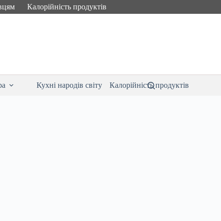
вцям
Калорійність продуктів
ра
Кухні народів світу
Калорійність продуктів