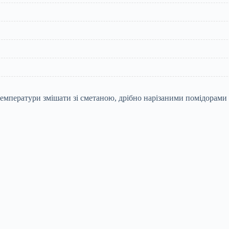
емператури змішати зі сметаною, дрібно нарізаними помідорами