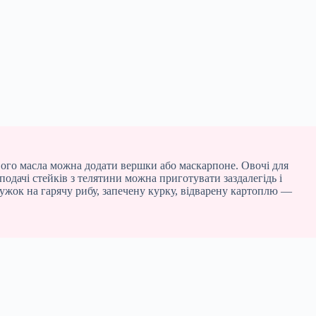
вого масла можна додати вершки або маскарпоне. Овочі для
подачі стейків з телятини можна приготувати заздалегідь і
кружок на гарячу рибу, запечену курку, відварену картоплю —