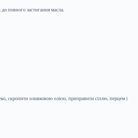
 до повного застигання масла.
ко, скропити оливковою олією, приправити сіллю, перцем і