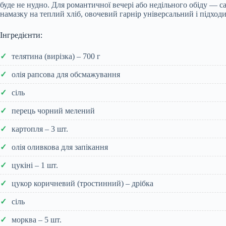
буде не нудно. Для романтичної вечері або недільного обіду — с
намазку на теплий хліб, овочевий гарнір універсальний і підходит
Інгредієнти:
телятина (вирізка) – 700 г
олія рапсова для обсмажування
сіль
перець чорний мелений
картопля – 3 шт.
олія оливкова для запікання
цукіні – 1 шт.
цукор коричневий (тростинний) – дрібка
сіль
морква – 5 шт.